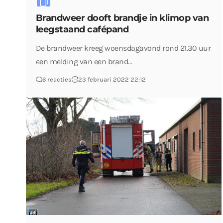
Brandweer dooft brandje in klimop van
leegstaand cafépand
De brandweer kreeg woensdagavond rond 21.30 uur
een melding van een brand…
6 reacties
23 februari 2022 22:12