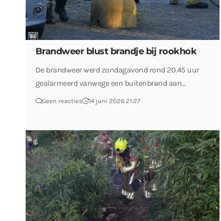
Brandweer blust brandje bij rookhok
De brandweer werd zondagavond rond 20.45 uur
gealarmeerd vanwege een buitenbrand aan…
Geen reacties
14 juni 2026 21:27