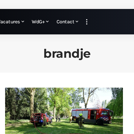
Vacatures
WdG+
Contact
brandje