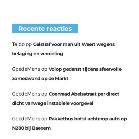
Recente reacties
Tejoo
op
Celstraf voor man uit Weert wegens
belaging en vernieling
GoedeMens
op
Volop gedanst tijdens sfeervolle
zomeravond op de Markt
GoedeMens
op
Coenraad Abelsstraat per direct
dicht vanwege instabiele voorgevel
GoedeMens
op
Pakketbus botst achterop auto op
N280 bij Baexem