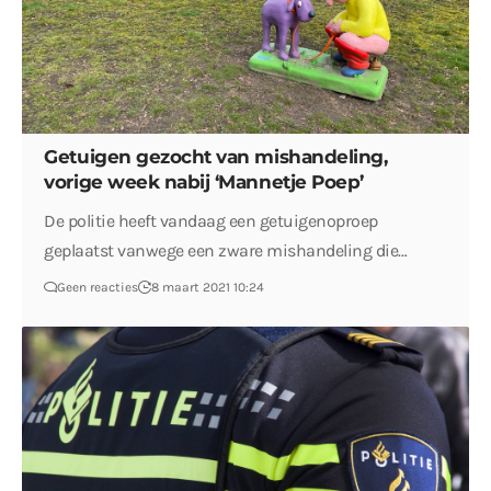
Getuigen gezocht van mishandeling,
vorige week nabij ‘Mannetje Poep’
De politie heeft vandaag een getuigenoproep
geplaatst vanwege een zware mishandeling die…
Geen reacties
8 maart 2021 10:24