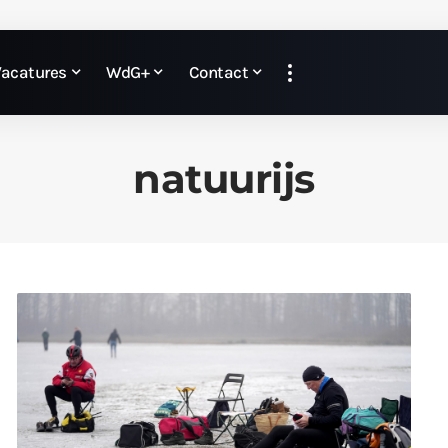
Vacatures
WdG+
Contact
natuurijs