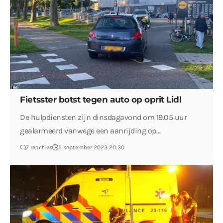
Fietsster botst tegen auto op oprit Lidl
De hulpdiensten zijn dinsdagavond om 19.05 uur
gealarmeerd vanwege een aanrijding op…
7 reacties
5 september 2023 20:30