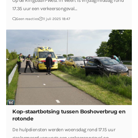
Op de Ringbaan-West in Weert is vrijdagmiddag rond
17.35 uur een verkeersongeval…
Geen reacties
11 juli 2025 18:47
Kop-staartbotsing tussen Boshoverbrug en
rotonde
De hulpdiensten werden woensdag rond 17.15 uur
gealarmeerd vanwege een verkeersongeval op…