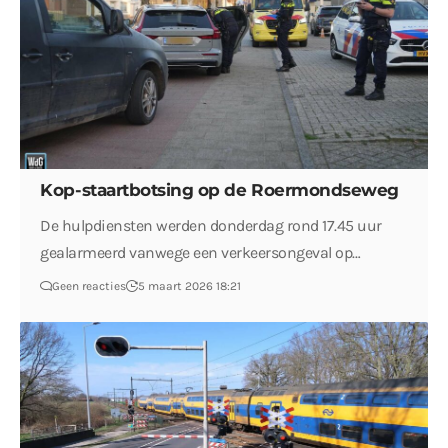
Kop-staartbotsing op de Roermondseweg
De hulpdiensten werden donderdag rond 17.45 uur
gealarmeerd vanwege een verkeersongeval op…
Geen reacties
5 maart 2026 18:21