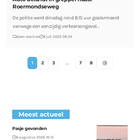
Roermondseweg
De politie werd dinsdag rond 8.15 uur gealarmeerd
vanwege een eenzijdig verkeersongeval…
Geen reacties
8 juli 2025 09:34
1
2
3
…
7
8
Meest actueel
Pasje gevonden
8 augustus 2026 16:15