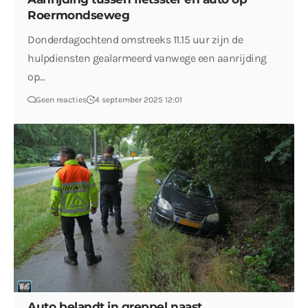
Roermondseweg
Donderdagochtend omstreeks 11.15 uur zijn de
hulpdiensten gealarmeerd vanwege een aanrijding
op…
Geen reacties
4 september 2025 12:01
Auto belandt in greppel naast