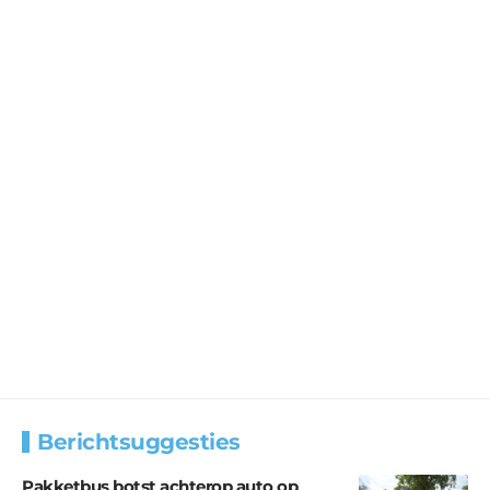
Berichtsuggesties
Pakketbus botst achterop auto op