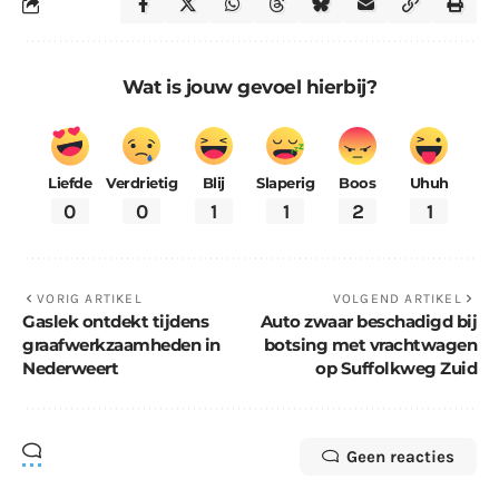
Wat is jouw gevoel hierbij?
Liefde
Verdrietig
Blij
Slaperig
Boos
Uhuh
0
0
1
1
2
1
VORIG ARTIKEL
VOLGEND ARTIKEL
Gaslek ontdekt tijdens
Auto zwaar beschadigd bij
graafwerkzaamheden in
botsing met vrachtwagen
Nederweert
op Suffolkweg Zuid
Geen reacties