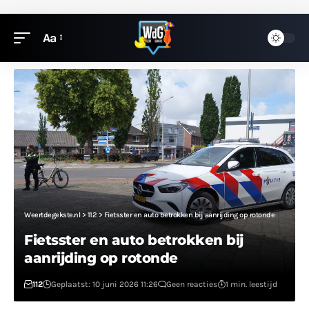
Aa
Weertdegekste.nl
>
112
>
Fietsster en auto betrokken bij aanrijding op rotonde
Fietsster en auto betrokken bij
aanrijding op rotonde
112
Geplaatst: 10 juni 2026 11:26
Geen reacties
1 min. leestijd