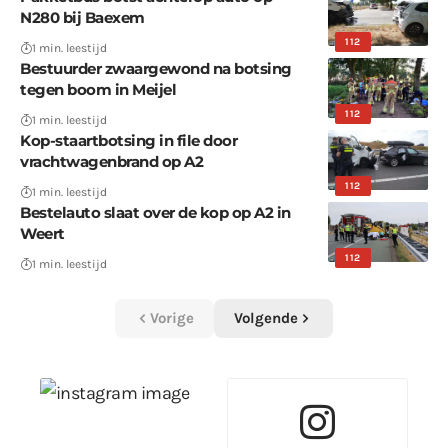
N280 bij Baexem
112
1 min. leestijd
Bestuurder zwaargewond na botsing
tegen boom in Meijel
112
1 min. leestijd
Kop-staartbotsing in file door
vrachtwagenbrand op A2
112
1 min. leestijd
Bestelauto slaat over de kop op A2 in
Weert
112
1 min. leestijd
Vorige
Volgende