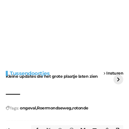
Extra bouwmateriaal
Tunnels blijven een
Tussendoortjes
Insturen
voor kabouters
uitdaging
Kleine updates die het grote plaatje laten zien
ongeval
Roermondseweg
rotonde
Tags: