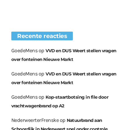
Recente reacties
GoedeMens
op
VVD en DUS Weert stellen vragen
over fonteinen Nieuwe Markt
GoedeMens
op
VVD en DUS Weert stellen vragen
over fonteinen Nieuwe Markt
GoedeMens
op
Kop-staartbotsing in file door
vrachtwagenbrand op A2
NederweerterFrenske
op
Natuurbrand aan
Schoordijk in Nederweert snel onder controle