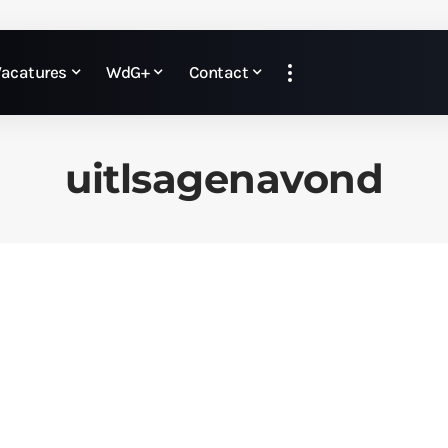
Vacatures
WdG+
Contact
uitlsagenavond