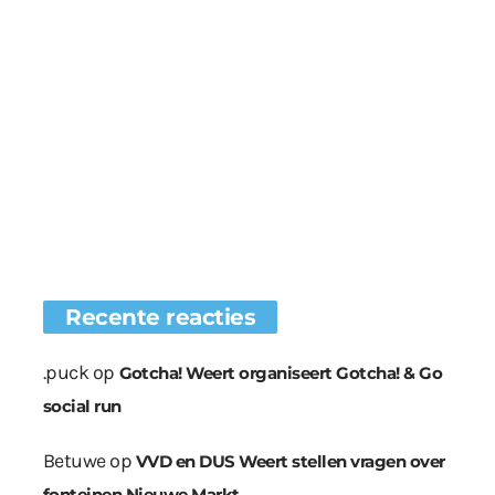
Recente reacties
.puck
op
Gotcha! Weert organiseert Gotcha! & Go
social run
Betuwe
op
VVD en DUS Weert stellen vragen over
fonteinen Nieuwe Markt