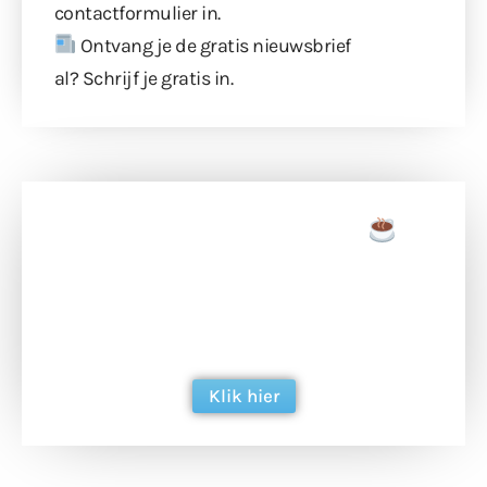
contactformulier
in.
Ontvang je de gratis nieuwsbrief
al?
Schrijf je gratis in
.
Doneer een tas koffie
Doneer het WdG-team een kop koffie en
ondersteun hun inzet voor dagelijks gratis
berichtgeving. Dank je wel alvast!
Klik hier