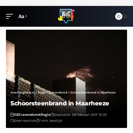
Aa
Weertdegekste.nl
>
Regio
>
Cranendonck
>
Schoorsteenbrand in Maarheeze
Schoorsteenbrand in Maarheeze
112
Cranendonck
Regio
Geplaatst: 28 februari 2017 10:35
Geen reacties
1 min. leestijd