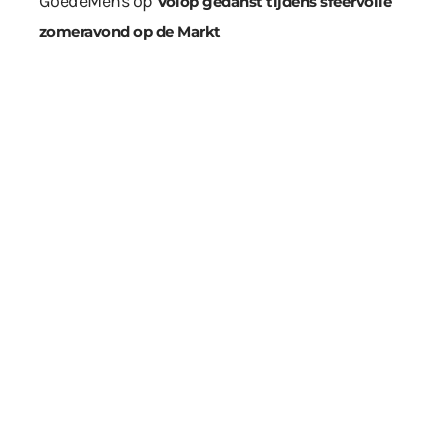
GoedeMens
op
Volop gedanst tijdens sfeervolle
zomeravond op de Markt