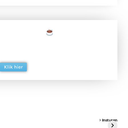
een tas koffie
 en ondersteun hun inzet voor dagelijks gratis
ing. Dank je wel alvast!
Klik hier
een
Weer een
Luchtballon boven
Ni
vrachtwagen vast
Weert
ge
Insturen
St