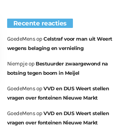
Recente reacties
GoedeMens
op
Celstraf voor man uit Weert
wegens belaging en vernieling
Niempje
op
Bestuurder zwaargewond na
botsing tegen boom in Meijel
GoedeMens
op
VVD en DUS Weert stellen
vragen over fonteinen Nieuwe Markt
GoedeMens
op
VVD en DUS Weert stellen
vragen over fonteinen Nieuwe Markt
euwe bomen
Wat er in kan, kan er
Bende bij
plaatst op
ook uit
containerpark
ationsplein
Leuken