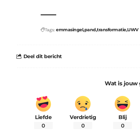
emmasingel
pand
transformatie
UWV
Tags:
Deel dit bericht
Wat is jouw 
Liefde
Verdrietig
Blij
0
0
0