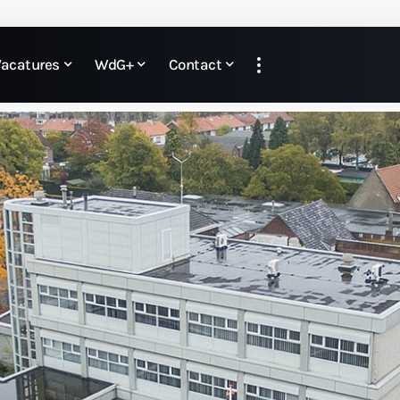
Vacatures
WdG+
Contact