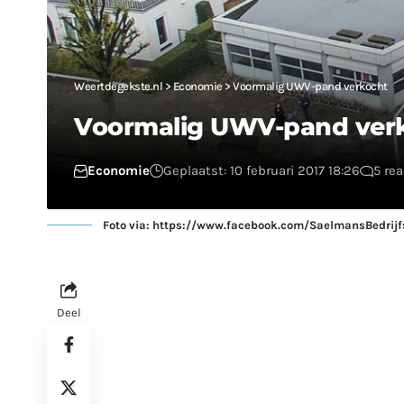
Weertdegekste.nl
>
Economie
>
Voormalig UWV-pand verkocht
Voormalig UWV-pand ver
Economie
Geplaatst: 10 februari 2017 18:26
5 rea
Foto via:
https://www.facebook.com/SaelmansBedrijf
Deel