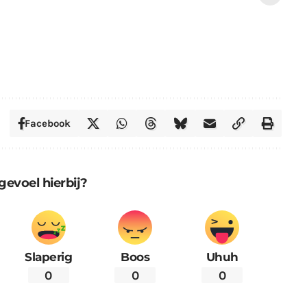
Facebook
gevoel hierbij?
Slaperig
Boos
Uhuh
0
0
0