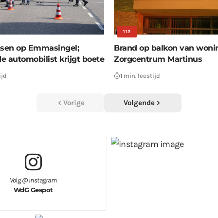
112
tsen op Emmasingel;
Brand op balkon van woni
e automobilist krijgt boete
Zorgcentrum Martinus
ijd
1 min. leestijd
Vorige
Volgende
Volg @ Instagram
WdG Gespot