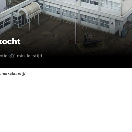
kocht
cties
1 min. leestijd
smakelaardij/