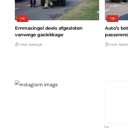
112
112
Emmasingel deels afgesloten
Auto’s bo
vanwege gaslekkage
passerend
1 min. leestijd
1 min. leest