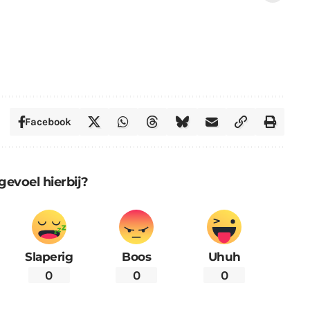
Facebook
gevoel hierbij?
Slaperig
Boos
Uhuh
0
0
0