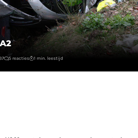
 A2
37
5 reacties
1 min. leestijd