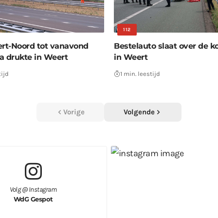
112
ert-Noord tot vanavond
Bestelauto slaat over de k
ra drukte in Weert
in Weert
tijd
1 min. leestijd
Vorige
Volgende
Volg @ Instagram
WdG Gespot