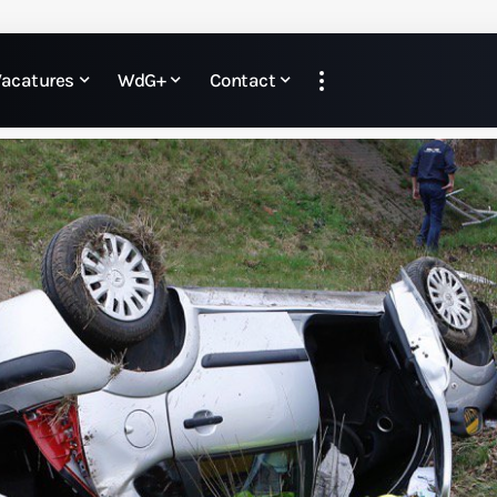
Vacatures
WdG+
Contact