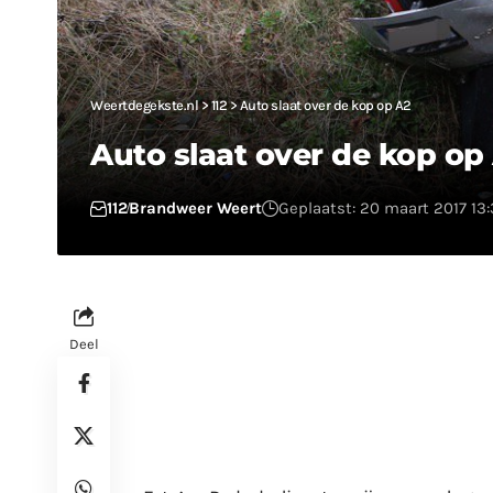
Weertdegekste.nl
>
112
>
Auto slaat over de kop op A2
Auto slaat over de kop op
112
Brandweer Weert
Geplaatst: 20 maart 2017 13:
Deel