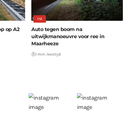
112
op op A2
Auto tegen boom na
uitwijkmanoeuvre voor ree in
Maarheeze
1 min. leestijd