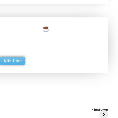
een tas koffie
 en ondersteun hun inzet voor dagelijks gratis
ing. Dank je wel alvast!
Klik hier
een
Weer een
Luchtballon boven
Ni
vrachtwagen vast
Weert
ge
Insturen
St