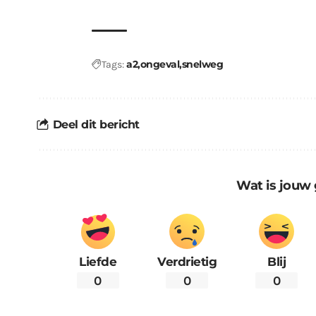
a2
ongeval
snelweg
Tags:
Deel dit bericht
Wat is jouw 
Liefde
Verdrietig
Blij
0
0
0