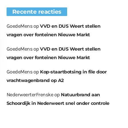
Recente reacties
GoedeMens
op
VVD en DUS Weert stellen
vragen over fonteinen Nieuwe Markt
GoedeMens
op
VVD en DUS Weert stellen
vragen over fonteinen Nieuwe Markt
GoedeMens
op
Kop-staartbotsing in file door
vrachtwagenbrand op A2
NederweerterFrenske
op
Natuurbrand aan
Schoordijk in Nederweert snel onder controle
euwe bomen
Wat er in kan, kan er
Bende bij
plaatst op
ook uit
containerpark
ationsplein
Leuken