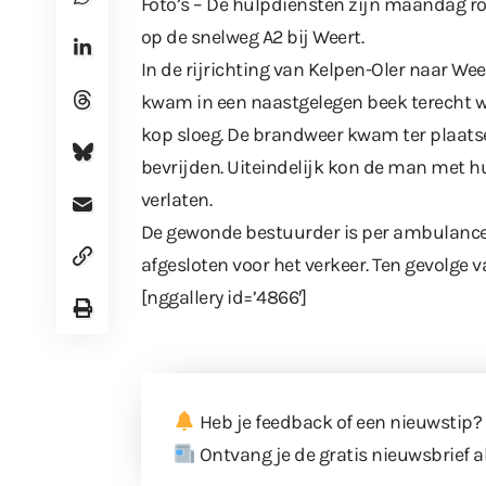
Foto’s – De hulpdiensten zijn maandag r
op de snelweg A2 bij Weert.
In de rijrichting van Kelpen-Oler naar W
kwam in een naastgelegen beek terecht wa
kop sloeg. De brandweer kwam ter plaatse
bevrijden. Uiteindelijk kon de man met h
verlaten.
De gewonde bestuurder is per ambulance 
afgesloten voor het verkeer. Ten gevolge v
[nggallery id=’4866′]
Heb je feedback of een nieuwstip?
Ontvang je de gratis nieuwsbrief a