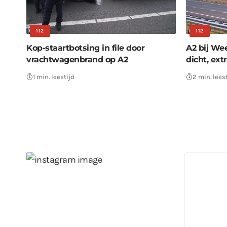
112
112
Kop-staartbotsing in file door
A2 bij We
vrachtwagenbrand op A2
dicht, ext
1 min. leestijd
2 min. lees