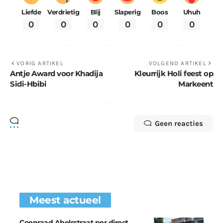
Liefde
Verdrietig
Blij
Slaperig
Boos
Uhuh
0
0
0
0
0
0
VORIG ARTIKEL
VOLGEND ARTIKEL
Antje Award voor Khadija
Kleurrijk Holi feest op
Sidi-Hbibi
Markeent
Geen reacties
Meest actueel
Coenraad Abelsstraat per direct