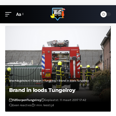
Aa
Weertdegekste.nl
>
Dorpen
>
Tungelroy
>
Brand in loods Tungelroy
Brand in loods Tungelroy
112
Dorpen
Tungelroy
Geplaatst: 11 maart 2017 17:42
Geen reacties
1 min. leestijd