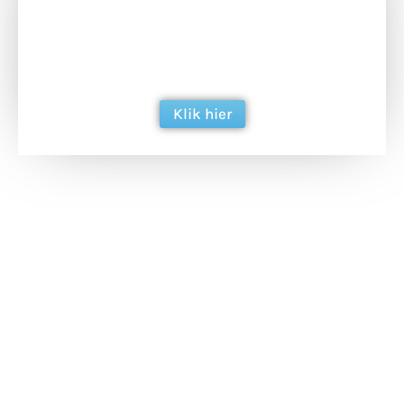
Doneer het WdG-team een kop koffie en
ondersteun hun inzet voor dagelijks gratis
berichtgeving. Dank je wel alvast!
Klik hier