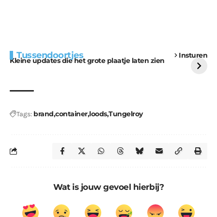
Extra bouwmateriaal
Tunnels blijven een
Tussendoortjes
Insturen
voor kabouters
uitdaging
Kleine updates die het grote plaatje laten zien
brand
container
loods
Tungelroy
Tags:
Wat is jouw gevoel hierbij?