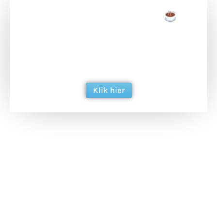
Doneer een tas koffie
Doneer het WdG-team een kop koffie en
ondersteun hun inzet voor dagelijks gratis
berichtgeving. Dank je wel alvast!
Klik hier