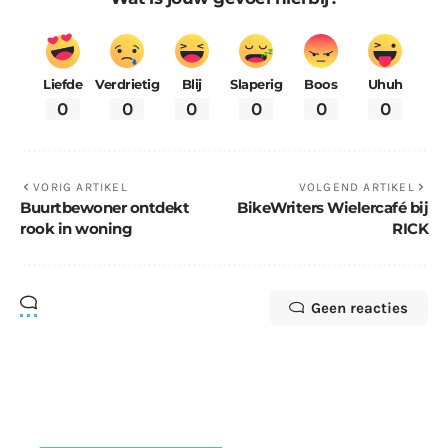
Liefde
Verdrietig
Blij
Slaperig
Boos
Uhuh
0
0
0
0
0
0
VORIG ARTIKEL
VOLGEND ARTIKEL
Buurtbewoner ontdekt
BikeWriters Wielercafé bij
rook in woning
RICK
Geen reacties