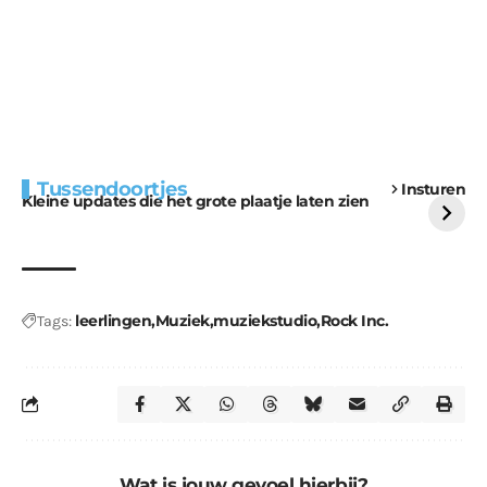
Extra bouwmateriaal
Tunnels blijven een
Tussendoortjes
Insturen
voor kabouters
uitdaging
Kleine updates die het grote plaatje laten zien
leerlingen
Muziek
muziekstudio
Rock Inc.
Tags:
Wat is jouw gevoel hierbij?