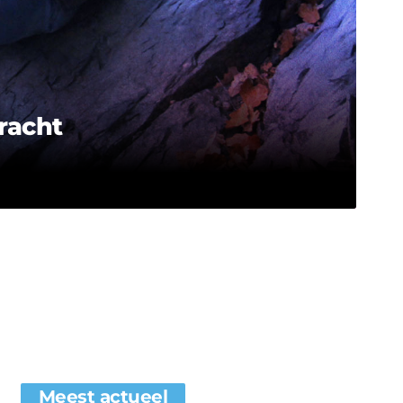
racht
Meest actueel