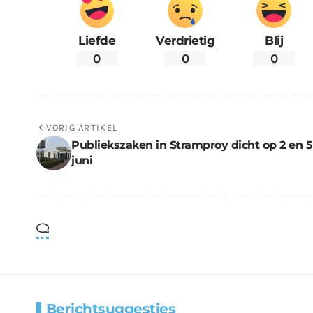
Liefde
Verdrietig
Blij
0
0
0
VORIG ARTIKEL
Publiekszaken in Stramproy dicht op 2 en 5
juni
Berichtsuggesties