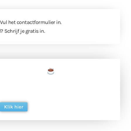
 Vul
het contactformulier
in.
l?
Schrijf je gratis in
.
een tas koffie
 en ondersteun hun inzet voor dagelijks gratis
ing. Dank je wel alvast!
Klik hier