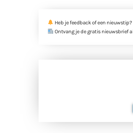
Heb je feedback of een nieuwstip?
Ontvang je de gratis nieuwsbrief a
Doneer 
Doneer het WdG-team een kop koffie
berichtgev