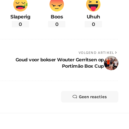
Slaperig
Boos
Uhuh
0
0
0
VOLGEND ARTIKEL
Goud voor bokser Wouter Gerritsen op
Portimão Box Cup
Geen reacties