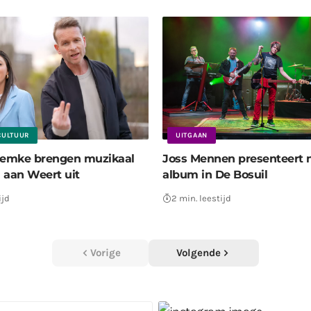
CULTUUR
UITGAAN
Femke brengen muzikaal
Joss Mennen presenteert 
 aan Weert uit
album in De Bosuil
ijd
2 min. leestijd
Vorige
Volgende