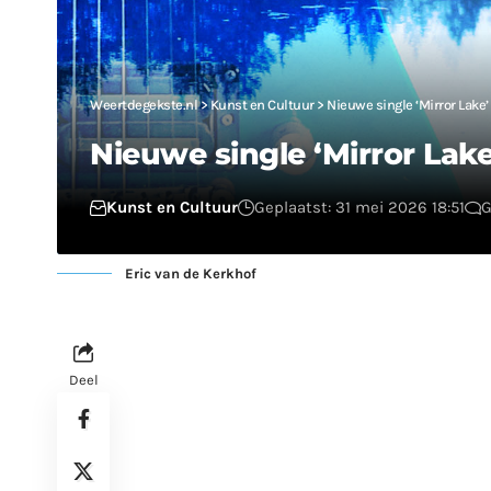
Weertdegekste.nl
>
Kunst en Cultuur
>
Nieuwe single ‘Mirror Lake’
Nieuwe single ‘Mirror Lake
Kunst en Cultuur
Geplaatst: 31 mei 2026 18:51
G
Eric van de Kerkhof
Deel