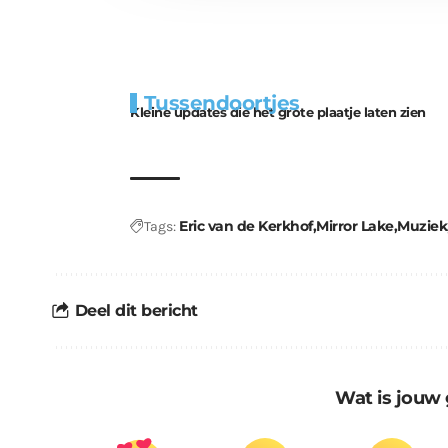
Extra
Tunnels blijven 
Tussendoortjes
bouwmateriaal voor
uitdaging
Kleine updates die het grote plaatje laten zien
kabouters
Eric van de Kerkhof
Mirror Lake
Muziek
Tags:
Deel dit bericht
Wat is jouw 