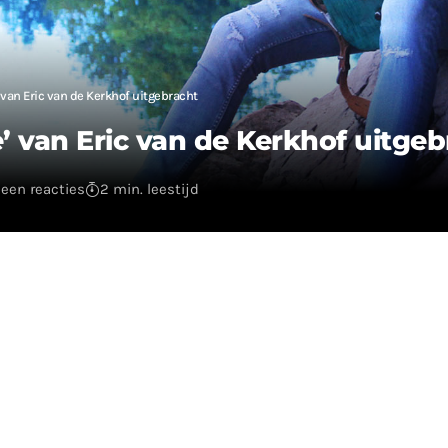
 van Eric van de Kerkhof uitgebracht
’ van Eric van de Kerkhof uitgeb
een reacties
2 min. leestijd