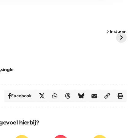
een
Weer een
Luchtballon boven
Ni
vrachtwagen vast
Weert
ge
Insturen
St
single
Facebook
gevoel hierbij?