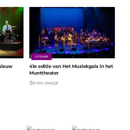
UITGAAN
nieuw
41e editie van Het Muziekgala in het
Munttheater
2 min. leestijd