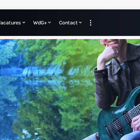
Vacatures
WdG+
Contact