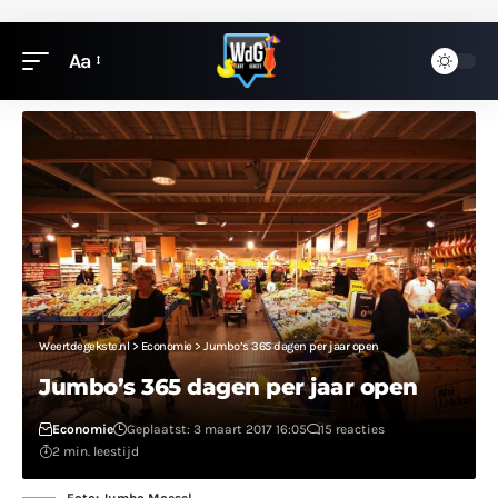
Aa
Weertdegekste.nl
>
Economie
>
Jumbo’s 365 dagen per jaar open
Jumbo’s 365 dagen per jaar open
Economie
Geplaatst: 3 maart 2017 16:05
15 reacties
2 min. leestijd
Foto: Jumbo Moesel