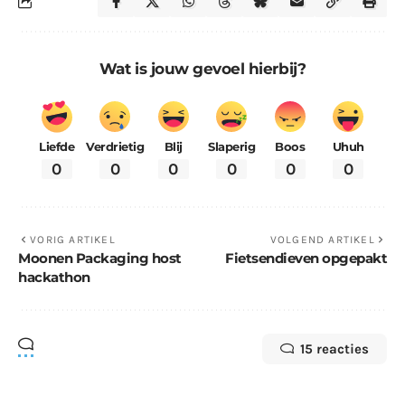
Wat is jouw gevoel hierbij?
Liefde
Verdrietig
Blij
Slaperig
Boos
Uhuh
0
0
0
0
0
0
VORIG ARTIKEL
VOLGEND ARTIKEL
Moonen Packaging host
Fietsendieven opgepakt
hackathon
15 reacties