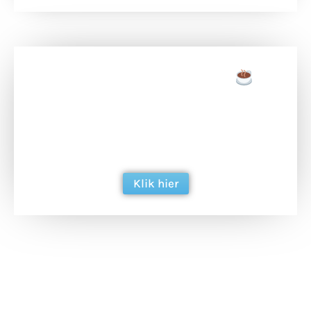
Doneer een tas koffie
Doneer het WdG-team een kop koffie en
ondersteun hun inzet voor dagelijks gratis
berichtgeving. Dank je wel alvast!
Klik hier