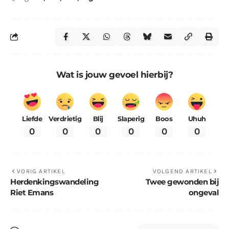
Wat is jouw gevoel hierbij?
Liefde
Verdrietig
Blij
Slaperig
Boos
Uhuh
0
0
0
0
0
0
VORIG ARTIKEL
VOLGEND ARTIKEL
Herdenkingswandeling
Twee gewonden bij
Riet Emans
ongeval