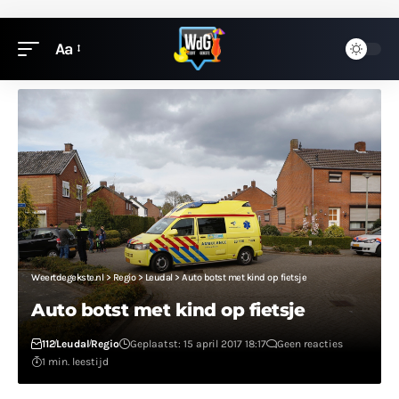
Aa
Weertdegekste.nl
>
Regio
>
Leudal
>
Auto botst met kind op fietsje
Auto botst met kind op fietsje
112
Leudal
Regio
Geplaatst: 15 april 2017 18:17
Geen reacties
1 min. leestijd