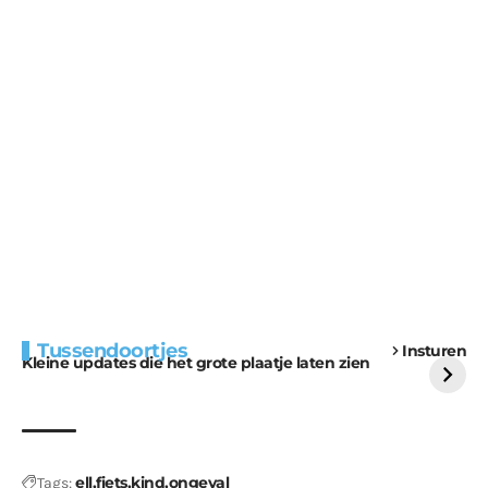
Extra bouwmateriaal
Tunnels blijven een
Tussendoortjes
Insturen
voor kabouters
uitdaging
Kleine updates die het grote plaatje laten zien
ell
fiets
kind
ongeval
Tags: