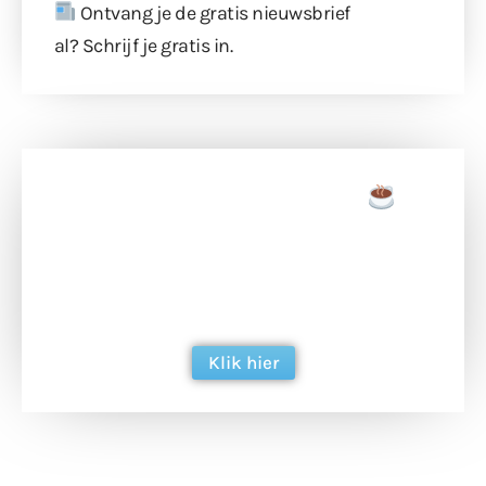
Ontvang je de gratis nieuwsbrief
al?
Schrijf je gratis in
.
Doneer een tas koffie
Doneer het WdG-team een kop koffie en
ondersteun hun inzet voor dagelijks gratis
berichtgeving. Dank je wel alvast!
Klik hier