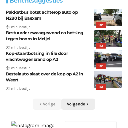
Berichtsuggesties
Pakketbus botst achterop auto op
N280 bij Baexem
112
1 min. leestijd
Bestuurder zwaargewond na botsing
tegen boom in Meijel
112
1 min. leestijd
Kop-staartbotsing in file door
vrachtwagenbrand op A2
112
1 min. leestijd
Bestelauto slaat over de kop op A2 in
Weert
112
1 min. leestijd
Vorige
Volgende