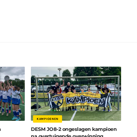
KAMPIOENEN
n
DESM JO8-2 ongeslagen kampioen
na overtuigende overwinning