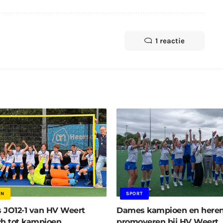
1 reactie
EN
SPORT
 JO12-1 van HV Weert
Dames kampioen en here
ch tot kampioen
promoveren bij HV Weert