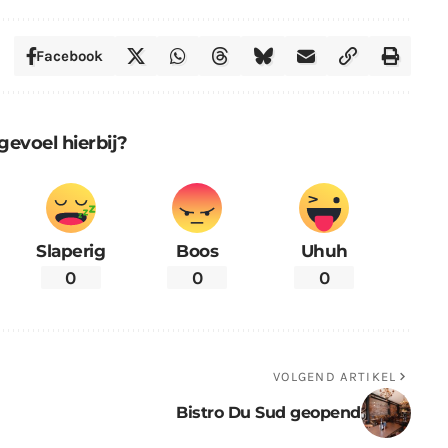
Facebook
gevoel hierbij?
Slaperig
Boos
Uhuh
0
0
0
VOLGEND ARTIKEL
Bistro Du Sud geopend