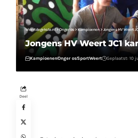
Weertdegekste.nl
>
Onger os
>
Kampioenen
>
Jongens HV Weert J
Jongens HV Weert JC1 k
Kampioenen
Onger os
Sport
Weert
Geplaatst: 10 j
Deel