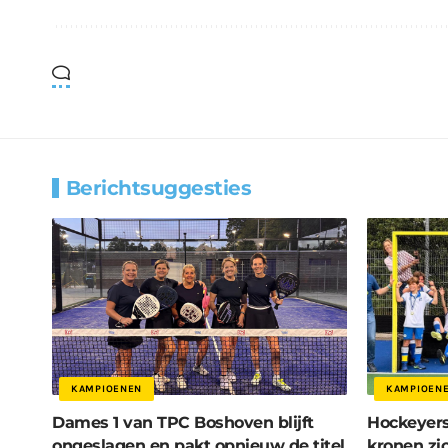
Berichtsuggesties
KAMPIOENEN
KAMPIOEN
Dames 1 van TPC Boshoven blijft
Hockeyers
ongeslagen en pakt opnieuw de titel
kronen zi