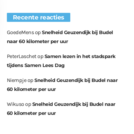
Recente reacties
GoedeMens
op
Snelheid Geuzendijk bij Budel
naar 60 kilometer per uur
PeterLaschet
op
Samen lezen in het stadspark
tijdens Samen Lees Dag
Niempje
op
Snelheid Geuzendijk bij Budel naar
euwe bomen
Wat er in kan, kan er
Bende bij
plaatst op
ook uit
containerpark
60 kilometer per uur
ationsplein
Leuken
Wikuso
op
Snelheid Geuzendijk bij Budel naar
60 kilometer per uur