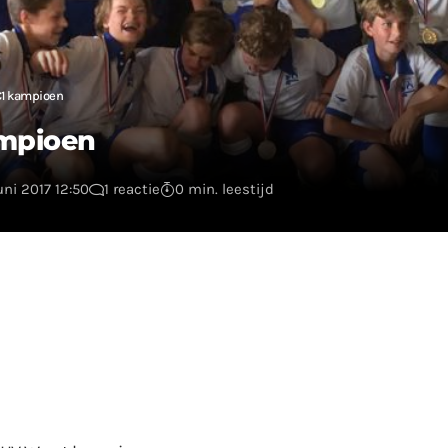
C1 kampioen
ampioen
uni 2017 12:50
1 reactie
0 min. leestijd