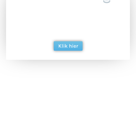
Doneer een tas koffie
Doneer het WdG-team een kop koffie en
ondersteun hun inzet voor dagelijks gratis
berichtgeving. Dank je wel alvast!
Klik hier