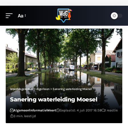
Aa
Weertdegekste.nl
>
Algemeen
>
Sanering waterleiding Moesel
Sanering waterleiding Moesel
Algemeen
Informatie
Weert
Geplaatst: 4 juli 2017 16:58
1 reactie
3 min. leestijd