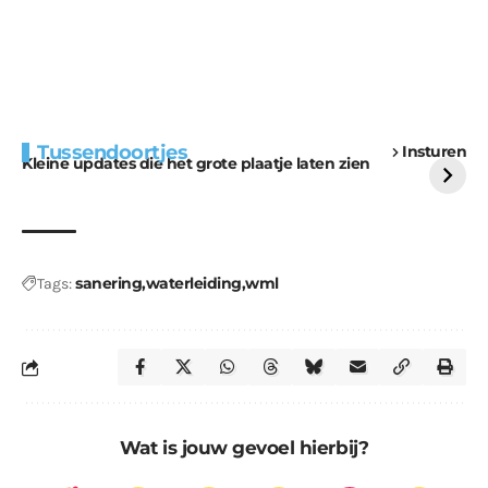
Extra bouwmateriaal
Tunnels blijven een
Tussendoortjes
Insturen
voor kabouters
uitdaging
Kleine updates die het grote plaatje laten zien
sanering
waterleiding
wml
Tags:
Wat is jouw gevoel hierbij?