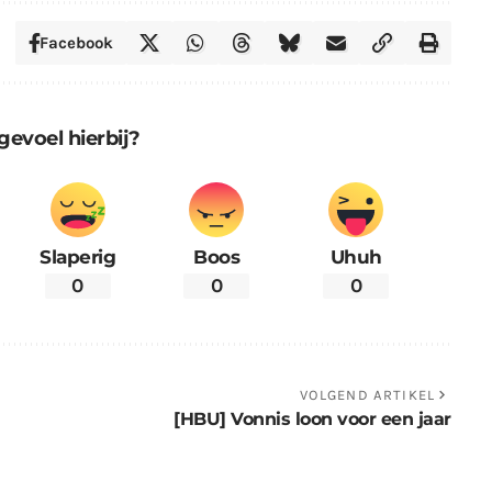
Facebook
gevoel hierbij?
Slaperig
Boos
Uhuh
0
0
0
VOLGEND ARTIKEL
[HBU] Vonnis loon voor een jaar