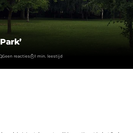
 Park’
Geen reacties
1 min. leestijd