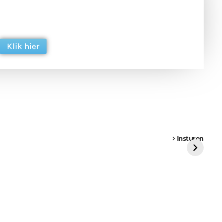
 en ondersteun hun inzet voor dagelijks gratis
ing. Dank je wel alvast!
Klik hier
een
Weer een
Luchtballon boven
Ni
vrachtwagen vast
Weert
ge
Insturen
St