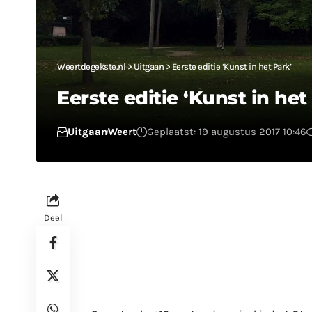
Weertdegekste.nl
>
Uitgaan
>
Eerste editie ‘Kunst in het Park’
Eerste editie ‘Kunst in het
Uitgaan
Weert
Geplaatst: 19 augustus 2017 10:46
Deel