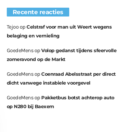
Recente reacties
Tejoo
op
Celstraf voor man uit Weert wegens
belaging en vernieling
GoedeMens
op
Volop gedanst tijdens sfeervolle
zomeravond op de Markt
GoedeMens
op
Coenraad Abelsstraat per direct
dicht vanwege instabiele voorgevel
GoedeMens
op
Pakketbus botst achterop auto
op N280 bij Baexem