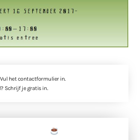
 Vul
het contactformulier
in.
l?
Schrijf je gratis in
.
een tas koffie