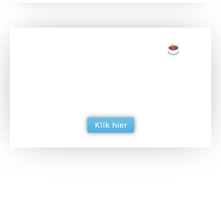
Doneer een tas koffie
Doneer het WdG-team een kop koffie en
ondersteun hun inzet voor dagelijks gratis
berichtgeving. Dank je wel alvast!
Klik hier