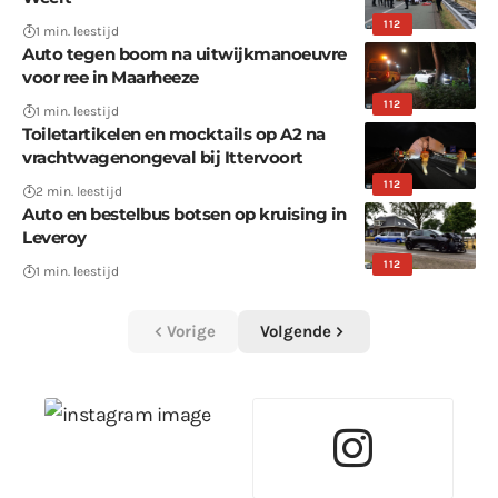
112
1 min. leestijd
Auto tegen boom na uitwijkmanoeuvre
voor ree in Maarheeze
112
1 min. leestijd
Toiletartikelen en mocktails op A2 na
vrachtwagenongeval bij Ittervoort
112
2 min. leestijd
Auto en bestelbus botsen op kruising in
Leveroy
112
1 min. leestijd
Vorige
Volgende