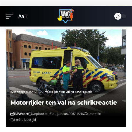
Aa
Weertdegekste.nl
>
112
>
Motorrijder ten val na schrikreactie
Motorrijder ten val na schrikreactie
112
Weert
Geplaatst: 6 augustus 2017 15:16
1 reactie
1 min. leestijd