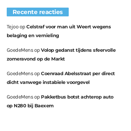
Recente reacties
Tejoo
op
Celstraf voor man uit Weert wegens
belaging en vernieling
GoedeMens
op
Volop gedanst tijdens sfeervolle
zomeravond op de Markt
GoedeMens
op
Coenraad Abelsstraat per direct
dicht vanwege instabiele voorgevel
GoedeMens
op
Pakketbus botst achterop auto
op N280 bij Baexem