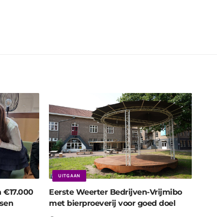
UITGAAN
n €17.000
Eerste Weerter Bedrijven-Vrijmibo
nsen
met bierproeverij voor goed doel