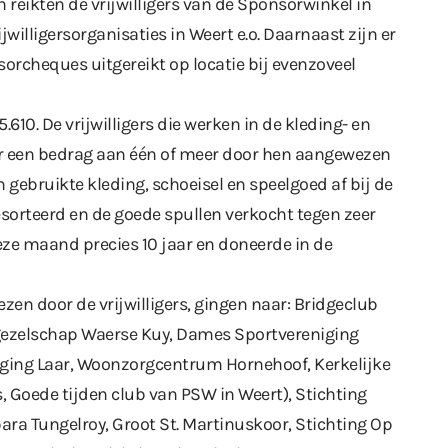
n reikten de vrijwilligers van de Sponsorwinkel in
willigersorganisaties in Weert e.o. Daarnaast zijn er
orcheques uitgereikt op locatie bij evenzoveel
.610. De vrijwilligers die werken in de kleding- en
r een bedrag aan één of meer door hen aangewezen
gebruikte kleding, schoeisel en speelgoed af bij de
sorteerd en de goede spullen verkocht tegen zeer
eze maand precies 10 jaar en doneerde in de
en door de vrijwilligers, gingen naar: Bridgeclub
gezelschap Waerse Kuy, Dames Sportvereniging
ging Laar, Woonzorgcentrum Hornehoof, Kerkelijke
, Goede tijden club van PSW in Weert), Stichting
bara Tungelroy, Groot St. Martinuskoor, Stichting Op