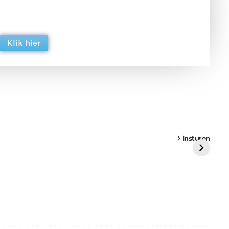
 en ondersteun hun inzet voor dagelijks gratis
ing. Dank je wel alvast!
Klik hier
een
Weer een
Luchtballon boven
Ni
vrachtwagen vast
Weert
ge
Insturen
St