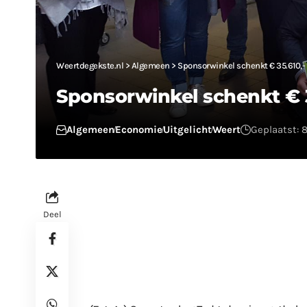
Weertdegekste.nl
>
Algemeen
>
Sponsorwinkel schenkt € 35.610,-
Sponsorwinkel schenkt € 3
Algemeen
Economie
Uitgelicht
Weert
Geplaatst: 
Deel