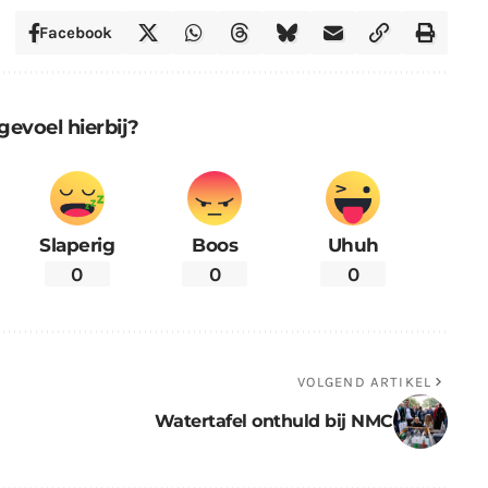
Facebook
gevoel hierbij?
Slaperig
Boos
Uhuh
0
0
0
VOLGEND ARTIKEL
Watertafel onthuld bij NMC