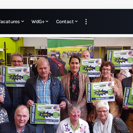
Vacatures
WdG+
Contact