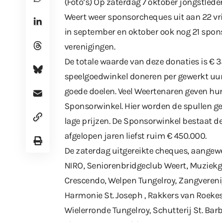
(Foto’s) Op zaterdag 7 oktober jongstlede
Weert weer sponsorcheques uit aan 22 vrij
in september en oktober ook nog 21 spons
verenigingen.
De totale waarde van deze donaties is € 35
speelgoedwinkel doneren per gewerkt uu
goede doelen. Veel Weertenaren geven hun 
Sponsorwinkel. Hier worden de spullen ge
lage prijzen. De Sponsorwinkel bestaat d
afgelopen jaren liefst ruim € 450.000.
De zaterdag uitgereikte cheques, aangewez
NIRO, Seniorenbridgeclub Weert, Muziek
Crescendo, Welpen Tungelroy, Zangvereni
Harmonie St. Joseph , Rakkers van Roekes
Wielerronde Tungelroy, Schutterij St. Bar