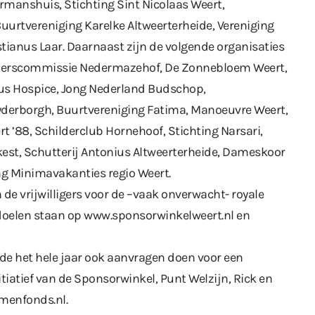
ermanshuis, Stichting Sint Nicolaas Weert,
uurtvereniging Karelke Altweerterheide, Vereniging
astianus Laar. Daarnaast zijn de volgende organisaties
ewonerscommissie Nedermazehof, De Zonnebloem Weert,
cus Hospice, Jong Nederland Budschop,
erborgh, Buurtvereniging Fatima, Manoeuvre Weert,
 ’88, Schilderclub Hornehoof, Stichting Narsari,
est, Schutterij Antonius Altweerterheide, Dameskoor
ng Minimavakanties regio Weert.
de vrijwilligers voor de –vaak onverwacht- royale
e doelen staan op www.sponsorwinkelweert.nl en
de het hele jaar ook aanvragen doen voor een
iatief van de Sponsorwinkel, Punt Welzijn, Rick en
menfonds.nl
.