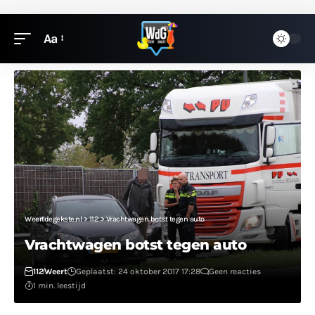
Aa
Weertdegekste.nl
>
112
>
Vrachtwagen botst tegen auto
Vrachtwagen botst tegen auto
112
Weert
Geplaatst: 24 oktober 2017 17:28
Geen reacties
1 min. leestijd