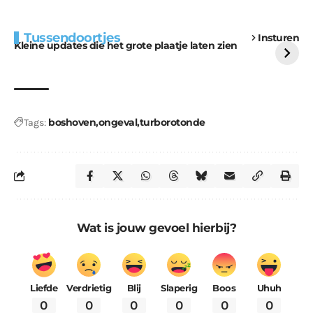
Extra bouwmateriaal
Tunnels blijven een
Tussendoortjes
Insturen
voor kabouters
uitdaging
Kleine updates die het grote plaatje laten zien
boshoven
ongeval
turborotonde
Tags:
Wat is jouw gevoel hierbij?
Liefde
Verdrietig
Blij
Slaperig
Boos
Uhuh
0
0
0
0
0
0