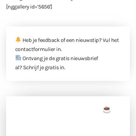
[nggallery id=’5656′]
Heb je feedback of een nieuwstip? Vul
het
contactformulier
in.
Ontvang je de gratis nieuwsbrief
al?
Schrijf je gratis in
.
Doneer een tas koffie
Doneer het WdG-team een kop koffie en
ondersteun hun inzet voor dagelijks gratis