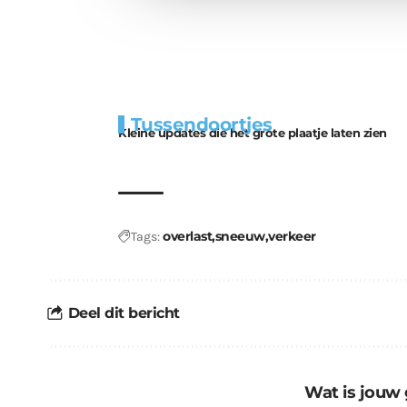
Extra
Tunnels blijven 
Tussendoortjes
bouwmateriaal voor
uitdaging
Kleine updates die het grote plaatje laten zien
kabouters
overlast
sneeuw
verkeer
Tags:
Deel dit bericht
Wat is jouw 