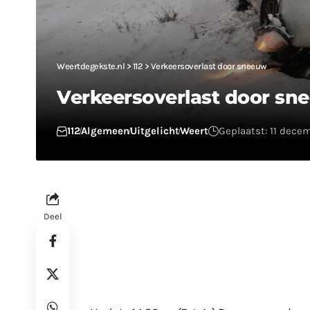
Weertdegekste.nl
>
112
>
Verkeersoverlast door sneeuw
Verkeersoverlast door sn
112
Algemeen
Uitgelicht
Weert
Geplaatst: 11 dece
Deel