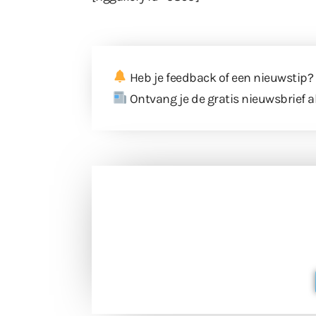
Heb je feedback of een nieuwstip?
Ontvang je de gratis nieuwsbrief a
Doneer 
Doneer het WdG-team een kop koffie
berichtgev