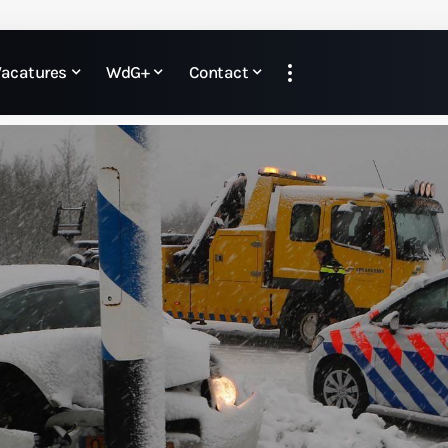
Vacatures
WdG+
Contact