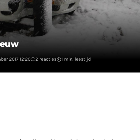
eeuw
mber 2017 12:20
2 reacties
1 min. leestijd