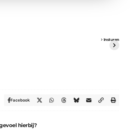
een
Weer een
Luchtballon boven
Ni
vrachtwagen vast
Weert
ge
Insturen
St
Facebook
gevoel hierbij?