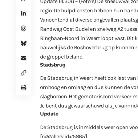
Update 14:30u – (Foto’s) De sneeuwval zor
regio. De hulpdiensten hebben hun hande
Vanochtend al diverse ongevallen plaats
Randweg Oost Budel en snelweg A2 tussen
Ringbaan-Noord in Weert loopt vast. Dit
nauwelijks de Boshoverbrug op kunnen ri
de greppel beland.
Stadsbrug
De Stadsbrug in Weert heeft ook last van
omhoog en omlaag en dus kunnen de voet
slagbomen. Het gemotoriseerd verkeer mo
Je bent dus gewaarschuwd als je vanmidd
Update
De Stadsbrug is inmiddels weer open voor
[nggallery id=’5865′]