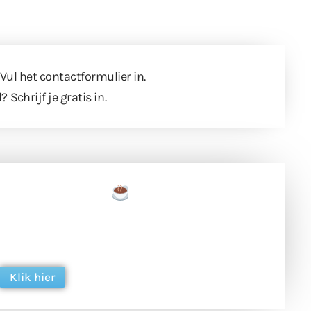
 Vul
het contactformulier
in.
l?
Schrijf je gratis in
.
een tas koffie
 en ondersteun hun inzet voor dagelijks gratis
ing. Dank je wel alvast!
Klik hier