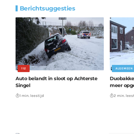
Berichtsuggesties
112
ALGEMEEN
Auto belandt in sloot op Achterste
Duobakken
Singel
meer opg
1 min. leestijd
2 min. lees