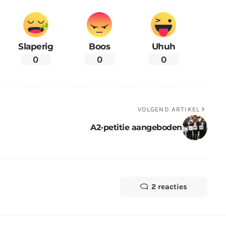
Slaperig
Boos
Uhuh
0
0
0
VOLGEND ARTIKEL
A2-petitie aangeboden
2 reacties