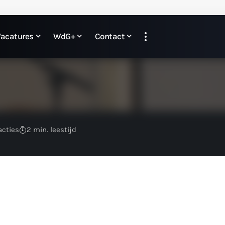
Vacatures
WdG+
Contact
eacties
2 min. leestijd