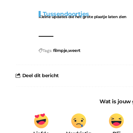
Extra
Tunnels blijven 
Tussendoortjes
bouwmateriaal voor
uitdaging
Kleine updates die het grote plaatje laten zien
kabouters
filmpje
weert
Tags:
Deel dit bericht
Wat is jouw 