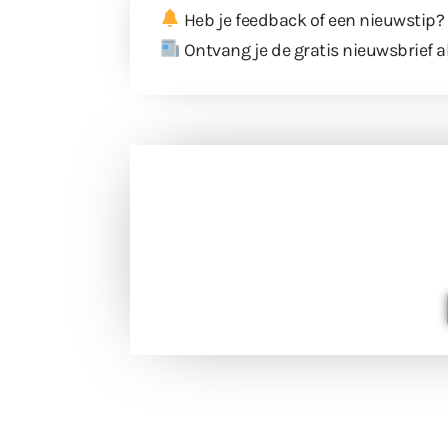
Heb je feedback of een nieuwstip?
Ontvang je de gratis nieuwsbrief a
Doneer 
Doneer het WdG-team een kop koffie
berichtgev