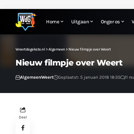
Home
Uitgaan
Onger os
Weertdegekste.nl
>
Algemeen
>
Nieuw filmpje over Weert
Nieuw filmpje over Weert
Algemeen
Weert
Geplaatst: 5 januari 2018 18:35
11 r
Deel