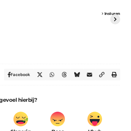
een
Weer een
Luchtballon boven
Ni
vrachtwagen vast
Weert
ge
Insturen
St
Facebook
gevoel hierbij?