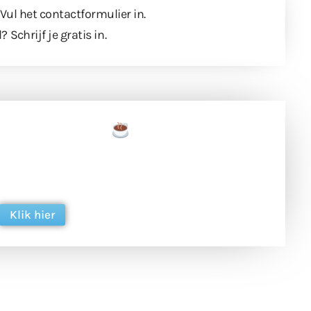
 Vul
het contactformulier
in.
l?
Schrijf je gratis in
.
een tas koffie
 en ondersteun hun inzet voor dagelijks gratis
ing. Dank je wel alvast!
Klik hier