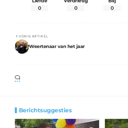
Liefde
Verdrietig
Blij
0
0
0
VORIG ARTIKEL
Weertenaar van het jaar
Berichtsuggesties