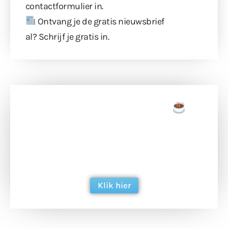
contactformulier
in.
Ontvang je de gratis nieuwsbrief
al?
Schrijf je gratis in
.
Doneer een tas koffie
Doneer het WdG-team een kop koffie en
ondersteun hun inzet voor dagelijks gratis
berichtgeving. Dank je wel alvast!
Klik hier