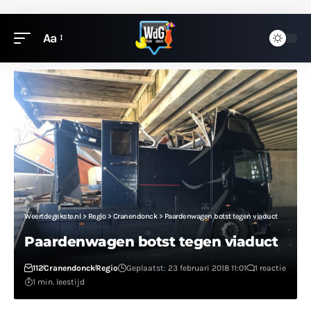
Aa
Weertdegekste.nl
>
Regio
>
Cranendonck
>
Paardenwagen botst tegen viaduct
Paardenwagen botst tegen viaduct
112
Cranendonck
Regio
Geplaatst: 23 februari 2018 11:01
1 reactie
1 min. leestijd