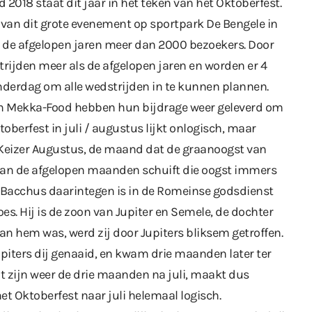
 2018 staat dit jaar in het teken van het Oktoberfest.
 van dit grote evenement op sportpark De Bengele in
n de afgelopen jaren meer dan 2000 bezoekers. Door
strijden meer als de afgelopen jaren en worden er 4
nderdag om alle wedstrijden in te kunnen plannen.
en Mekka-Food hebben hun bijdrage weer geleverd om
toberfest in juli / augustus lijkt onlogisch, maar
eizer Augustus, de maand dat de graanoogst van
 van de afgelopen maanden schuift die oogst immers
 Bacchus daarintegen is in de Romeinse godsdienst
es. Hij is de zoon van Jupiter en Semele, de dochter
n hem was, werd zij door Jupiters bliksem getroffen.
piters dij genaaid, en kwam drie maanden later ter
t zijn weer de drie maanden na juli, maakt dus
et Oktoberfest naar juli helemaal logisch.