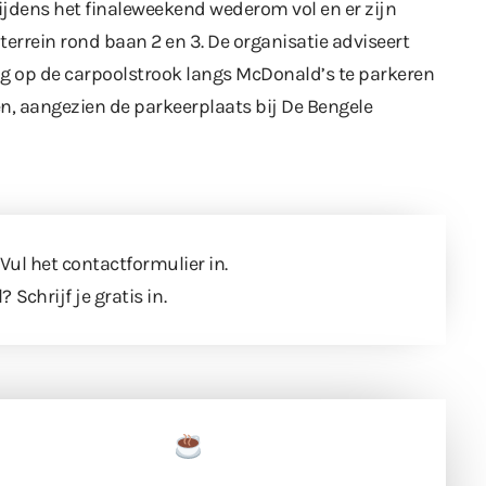
tijdens het finaleweekend wederom vol en er zijn
errein rond baan 2 en 3. De organisatie adviseert
ig op de carpoolstrook langs McDonald’s te parkeren
gen, aangezien de parkeerplaats bij De Bengele
 Vul
het contactformulier
in.
l?
Schrijf je gratis in
.
een tas koffie