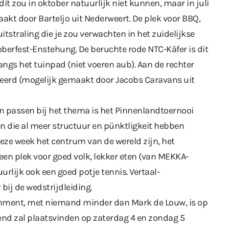
dit zou in oktober natuurlijk niet kunnen, maar in juli
akt door Barteljo uit Nederweert. De plek voor BBQ,
tstraling die je zou verwachten in het zuidelijkse
oberfest-Enstehung. De beruchte rode NTC-Käfer is dit
ngs het tuinpad (niet voeren aub). Aan de rechter
ueerd (mogelijk gemaakt door Jacobs Caravans uit
en passen bij het thema is het Pinnenlandtoernooi
n die al meer structuur en pünktligkeit hebben
eze week het centrum van de wereld zijn, het
en plek voor goed volk, lekker eten (van MEKKA-
tuurlijk ook een goed potje tennis. Vertaal-
bij de wedstrijdleiding.
inment, met niemand minder dan Mark de Louw, is op
end zal plaatsvinden op zaterdag 4 en zondag 5