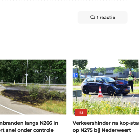
1 reactie
112
branden langs N266 in
Verkeershinder na kop-sta
t snel onder controle
op N275 bij Nederweert