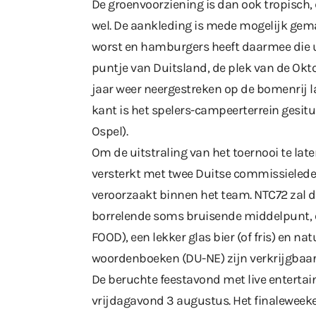
De groenvoorziening is dan ook tropisch, 
wel. De aankleding is mede mogelijk gema
worst en hamburgers heeft daarmee die ui
puntje van Duitsland, de plek van de Okt
jaar weer neergestreken op de bomenrij la
kant is het spelers-campeerterrein gesit
Ospel).
Om de uitstraling van het toernooi te lat
versterkt met twee Duitse commissielede
veroorzaakt binnen het team. NTC72 zal d
borrelende soms bruisende middelpunt, e
FOOD), een lekker glas bier (of fris) en na
woordenboeken (DU-NE) zijn verkrijgbaar 
De beruchte feestavond met live enterta
vrijdagavond 3 augustus. Het finaleweek