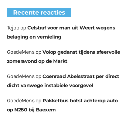
Recente reacties
Tejoo
op
Celstraf voor man uit Weert wegens
belaging en vernieling
GoedeMens
op
Volop gedanst tijdens sfeervolle
zomeravond op de Markt
GoedeMens
op
Coenraad Abelsstraat per direct
dicht vanwege instabiele voorgevel
GoedeMens
op
Pakketbus botst achterop auto
op N280 bij Baexem