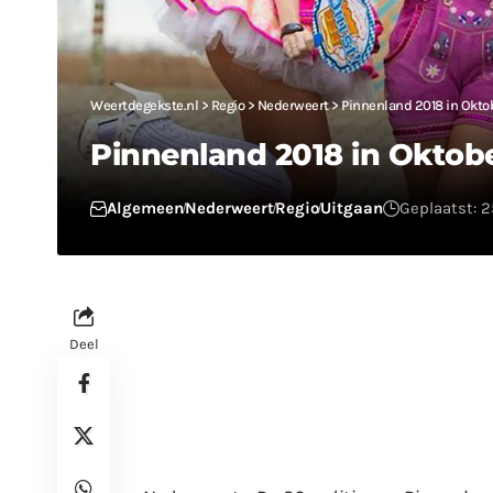
Weertdegekste.nl
>
Regio
>
Nederweert
>
Pinnenland 2018 in Oktob
Pinnenland 2018 in Oktober
Algemeen
Nederweert
Regio
Uitgaan
Geplaatst: 25
Deel