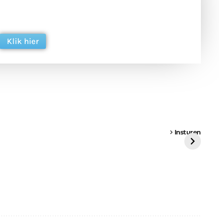
 en ondersteun hun inzet voor dagelijks gratis
ing. Dank je wel alvast!
Klik hier
een
Weer een
Luchtballon boven
Ni
vrachtwagen vast
Weert
ge
Insturen
St