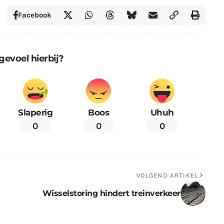
Facebook
gevoel hierbij?
Slaperig
Boos
Uhuh
0
0
0
VOLGEND ARTIKEL
Wisselstoring hindert treinverkeer