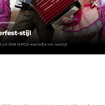
erfest-stijl
fest-stijl
 juli 2018 14:47
1 reactie
4 min. leestijd