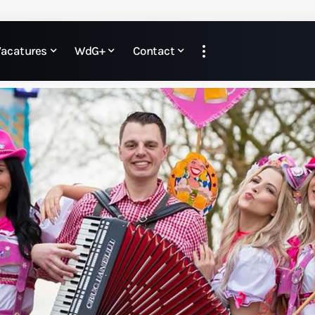
Vacatures
WdG+
Contact