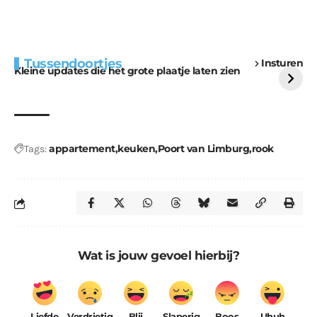
Extra bouwmateriaal
Tunnels blijven een
Tussendoortjes
Insturen
voor kabouters
uitdaging
Kleine updates die het grote plaatje laten zien
appartement
keuken
Poort van Limburg
rook
Tags:
Wat is jouw gevoel hierbij?
Liefde
Verdrietig
Blij
Slaperig
Boos
Uhuh