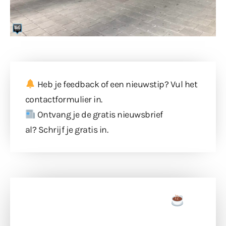
Heb je feedback of een nieuwstip? Vul
het
contactformulier
in.
Ontvang je de gratis nieuwsbrief
al?
Schrijf je gratis in
.
Doneer een tas koffie
Doneer het WdG-team een kop koffie en