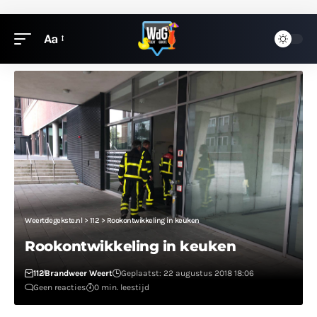
Aa
Weertdegekste.nl
>
112
>
Rookontwikkeling in keuken
Rookontwikkeling in keuken
112
Brandweer Weert
Geplaatst: 22 augustus 2018 18:06
Geen reacties
0 min. leestijd