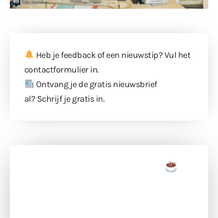
Heb je feedback of een nieuwstip? Vul
het
contactformulier
in.
Ontvang je de gratis nieuwsbrief
al?
Schrijf je gratis in
.
Doneer een tas koffie
Doneer het WdG-team een kop koffie en
ondersteun hun inzet voor dagelijks gratis