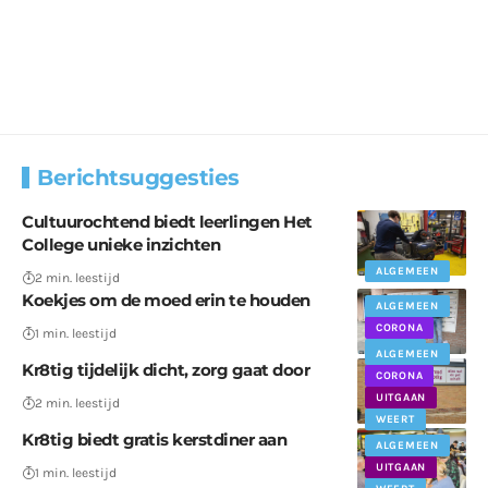
Berichtsuggesties
Cultuurochtend biedt leerlingen Het
College unieke inzichten
ALGEMEEN
2 min. leestijd
Koekjes om de moed erin te houden
ALGEMEEN
CORONA
1 min. leestijd
WEERT
ALGEMEEN
Kr8tig tijdelijk dicht, zorg gaat door
CORONA
UITGAAN
2 min. leestijd
WEERT
Kr8tig biedt gratis kerstdiner aan
ALGEMEEN
UITGAAN
1 min. leestijd