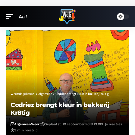
Aa
Weertdegekste.nl
>
Algemeen
>
Codriez brengt kleur in bakkerij Kr8tig
Codriez brengt kleur in bakkerij
Kr8tig
Algemeen
Weert
Geplaatst: 10 september 2018 13:00
4 reacties
3 min. leestijd