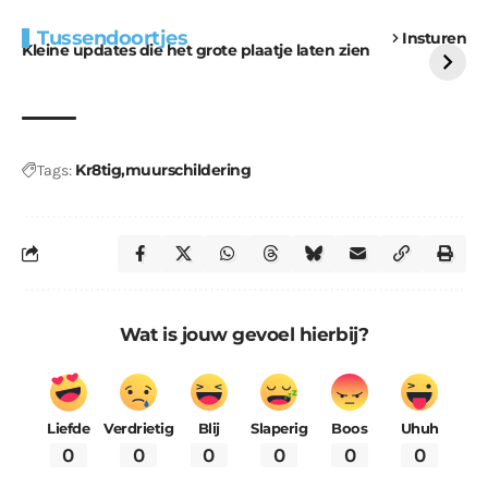
Extra bouwmateriaal
Tunnels blijven een
Tussendoortjes
Insturen
voor kabouters
uitdaging
Kleine updates die het grote plaatje laten zien
Kr8tig
muurschildering
Tags:
Wat is jouw gevoel hierbij?
Liefde
Verdrietig
Blij
Slaperig
Boos
Uhuh
0
0
0
0
0
0