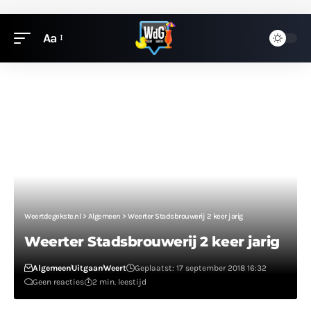
Aa
Weertdegekste.nl
>
Algemeen
>
Weerter Stadsbrouwerij 2 keer jarig
Weerter Stadsbrouwerij 2 keer jarig
Algemeen
Uitgaan
Weert
Geplaatst: 17 september 2018 16:32
Geen reacties
2 min. leestijd