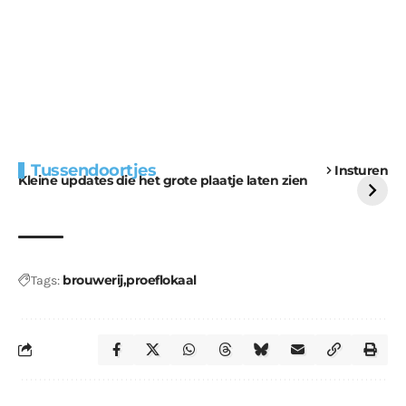
Extra bouwmateriaal
Tunnels blijven een
Tussendoortjes
Insturen
voor kabouters
uitdaging
Kleine updates die het grote plaatje laten zien
brouwerij
proeflokaal
Tags: