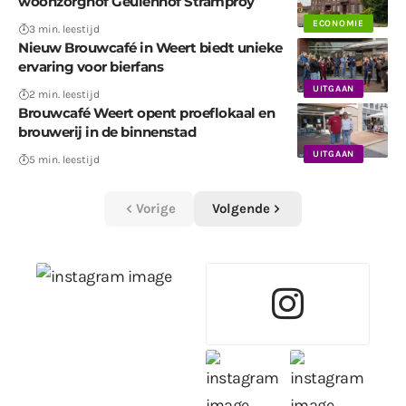
woonzorghof Geulenhof Stramproy
ECONOMIE
3 min. leestijd
Nieuw Brouwcafé in Weert biedt unieke
ervaring voor bierfans
UITGAAN
2 min. leestijd
Brouwcafé Weert opent proeflokaal en
brouwerij in de binnenstad
UITGAAN
5 min. leestijd
Vorige
Volgende