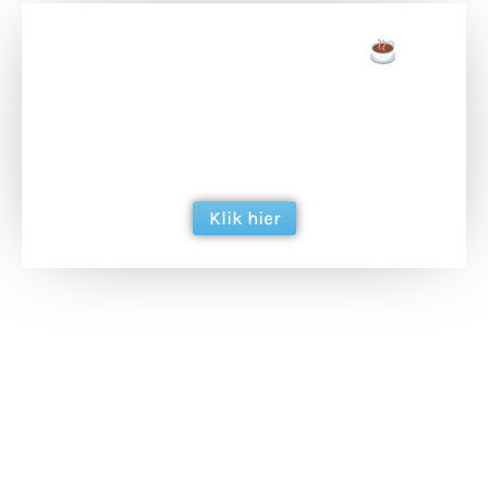
Doneer een tas koffie
Doneer het WdG-team een kop koffie en
ondersteun hun inzet voor dagelijks gratis
berichtgeving. Dank je wel alvast!
Klik hier