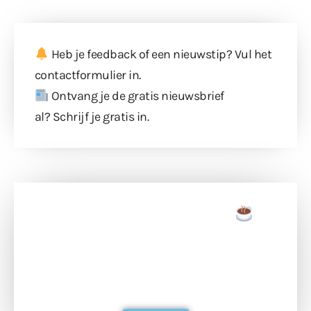
Heb je feedback of een nieuwstip? Vul
het
contactformulier
in.
Ontvang je de gratis nieuwsbrief
al?
Schrijf je gratis in
.
Doneer een tas koffie
Doneer het WdG-team een kop koffie en
ondersteun hun inzet voor dagelijks gratis
berichtgeving. Dank je wel alvast!