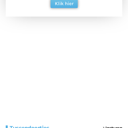
Klik hier
Extra bouwmateriaal
Tunnels blijven een
Insturen