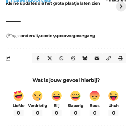
Tussendoortjes
voor kabouters
uitdaging
Kleine updates die het grote plaatje laten zien
onderuit
scooter
spoorwegovergang
Tags:
Wat is jouw gevoel hierbij?
Liefde
Verdrietig
Blij
Slaperig
Boos
Uhuh
0
0
0
0
0
0