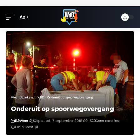
Aa
Weertdegekste.nl
>
112
>
Onderuit op spoorwegovergang
Onderuit op spoorwegovergang
112
Weert
Geplaatst: 7 september 2018 00:15
Geen reacties
1 min. leestijd