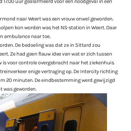
nd 17.00 uur gealarmeerd voor een noodgeval in een
oermond naar Weert was een vrouw onwel geworden.
holpen kon worden was het NS-station in Weert. Daar
en ambulance naar toe.
rden. De bedoeling was dat ze in Sittard zou
ert. Ze had geen flauw idee van wat er zich tussen
 is voor controle overgebracht naar het ziekenhuis.
treinverkeer enige vertraging op. De Intercity richting
uim 20 minuten. De eindbestemming werd gewijzigd
ot was geworden.