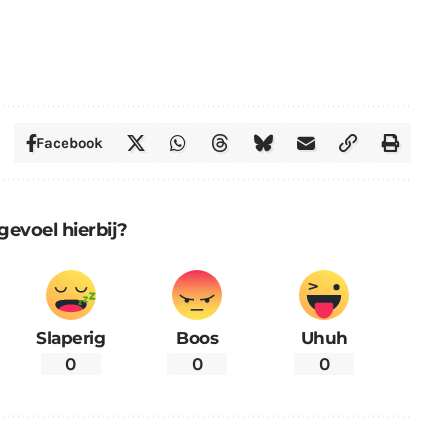
Facebook
gevoel hierbij?
Slaperig
Boos
Uhuh
0
0
0