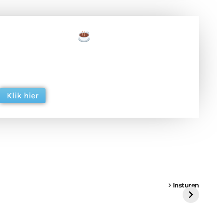
een tas koffie
 en ondersteun hun inzet voor dagelijks gratis
ing. Dank je wel alvast!
Klik hier
een
Weer een
Luchtballon boven
Ni
vrachtwagen vast
Weert
ge
Insturen
St