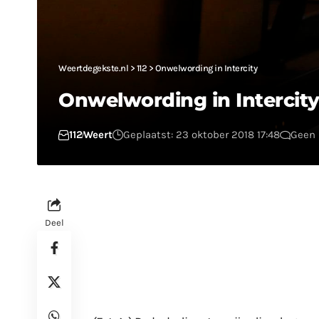
Weertdegekste.nl
>
112
>
Onwelwording in Intercity
Onwelwording in Intercit
112
Weert
Geplaatst: 23 oktober 2018 17:48
Geen 
Deel