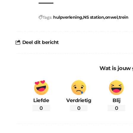
hulpverlening
NS station
onwel
trein
Tags:
Deel dit bericht
Wat is jouw 
Liefde
Verdrietig
Blij
0
0
0