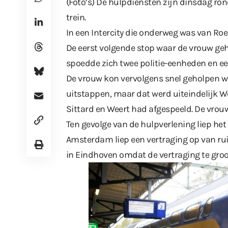
(Foto’s) De hulpdiensten zijn dinsdag ro
trein.
In een Intercity die onderweg was van R
De eerst volgende stop waar de vrouw ge
spoedde zich twee politie-eenheden en e
De vrouw kon vervolgens snel geholpen wo
uitstappen, maar dat werd uiteindelijk We
Sittard en Weert had afgespeeld. De vrouw
Ten gevolge van de hulpverlening liep het 
Amsterdam liep een vertraging op van r
in Eindhoven omdat de vertraging te gro