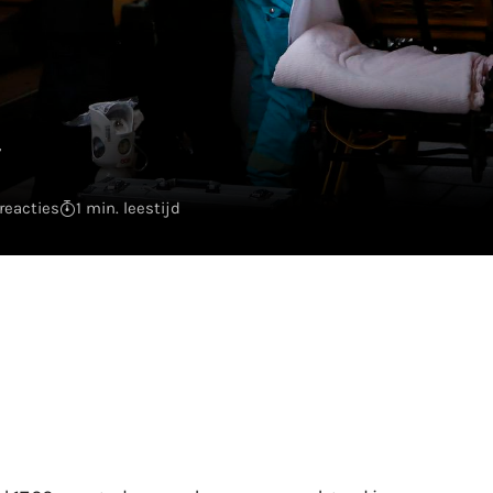
y
reacties
1 min. leestijd