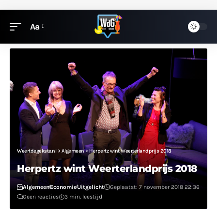
Aa
Weertdegekste.nl
>
Algemeen
>
Herpertz wint Weerterlandprijs 2018
Herpertz wint Weerterlandprijs 2018
Algemeen
Economie
Uitgelicht
Geplaatst: 7 november 2018 22:36
Geen reacties
3 min. leestijd