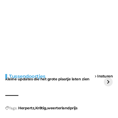
Extra bouwmateriaal
Tunnels blijven een
Tussendoortjes
Insturen
voor kabouters
uitdaging
Kleine updates die het grote plaatje laten zien
Herpertz
Kr8tig
weerterlandprijs
Tags: