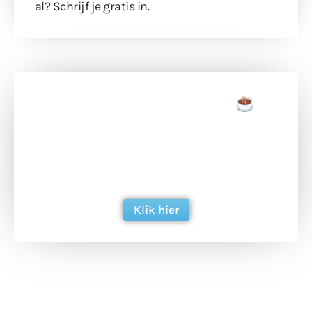
al?
Schrijf je gratis in
.
Doneer een tas koffie
Doneer het WdG-team een kop koffie en
ondersteun hun inzet voor dagelijks gratis
berichtgeving. Dank je wel alvast!
Klik hier