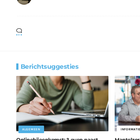
Berichtsuggesties
ALGEMEEN
INFORMATI
Onlinebijeenkomst: ‘Leven naast
Mantelzor