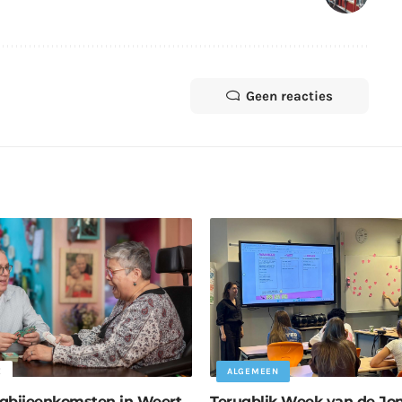
Geen reacties
E
ALGEMEEN
gbijeenkomsten in Weert
Terugblik Week van de Jo