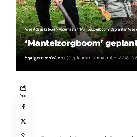
Weertdegekste.nl
>
Algemeen
>
‘Mantelzorgboom’ geplant in Weer
‘Mantelzorgboom’ geplant
Algemeen
Weert
Geplaatst: 10 november 2018 10:
Deel