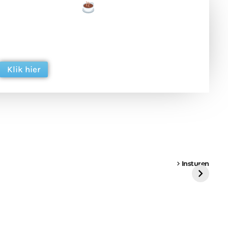
een tas koffie
 en ondersteun hun inzet voor dagelijks gratis
ing. Dank je wel alvast!
Klik hier
een
Weer een
Luchtballon boven
Ni
vrachtwagen vast
Weert
ge
Insturen
St