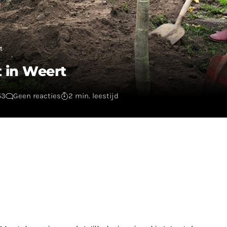
t
 in Weert
53
Geen reacties
2 min. leestijd