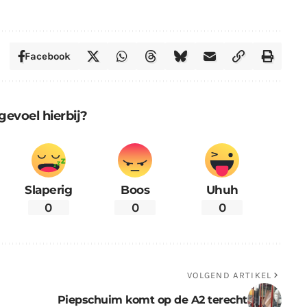
Facebook
gevoel hierbij?
Slaperig
Boos
Uhuh
0
0
0
VOLGEND ARTIKEL
Piepschuim komt op de A2 terecht