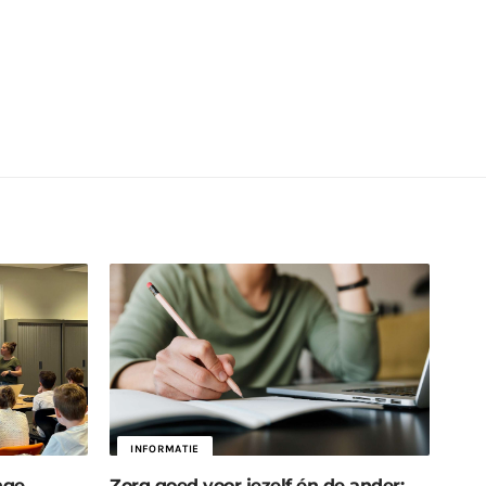
INFORMATIE
nge
Zorg goed voor jezelf én de ander: