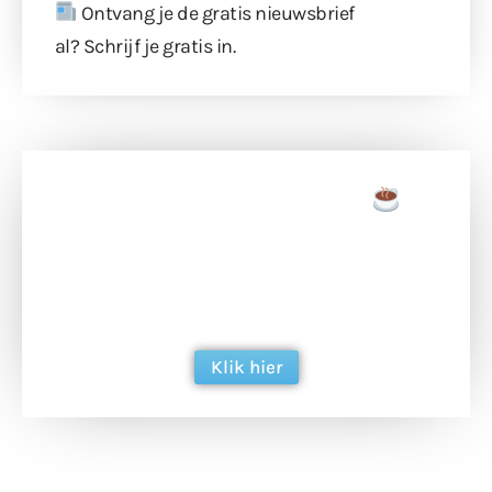
Ontvang je de gratis nieuwsbrief
al?
Schrijf je gratis in
.
Doneer een tas koffie
Doneer het WdG-team een kop koffie en
ondersteun hun inzet voor dagelijks gratis
berichtgeving. Dank je wel alvast!
Klik hier