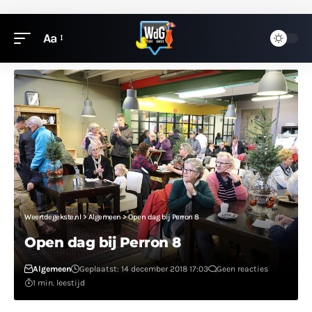
Aa
Weertdegekste.nl
>
Algemeen
>
Open dag bij Perron 8
Open dag bij Perron 8
Algemeen
Geplaatst: 14 december 2018 17:03
Geen reacties
1 min. leestijd