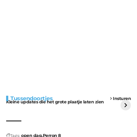
Extra bouwmateriaal
Tunnels blijven een
Tussendoortjes
Insturen
voor kabouters
uitdaging
Kleine updates die het grote plaatje laten zien
open dag
Perron 8
Tags: