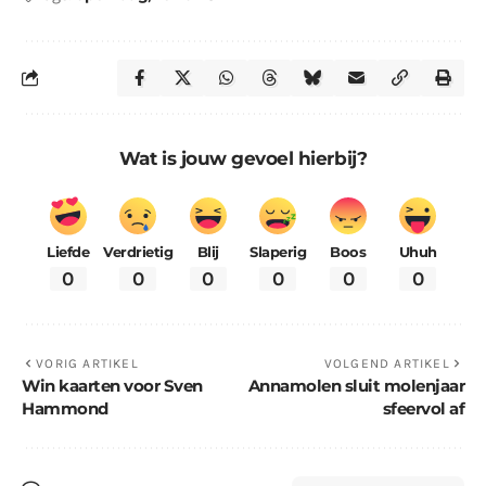
Wat is jouw gevoel hierbij?
Liefde
Verdrietig
Blij
Slaperig
Boos
Uhuh
0
0
0
0
0
0
VORIG ARTIKEL
VOLGEND ARTIKEL
Win kaarten voor Sven
Annamolen sluit molenjaar
Hammond
sfeervol af