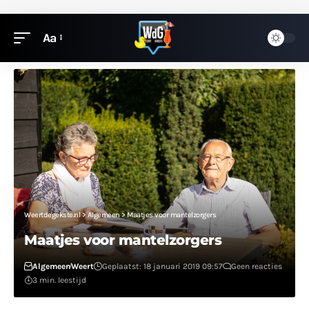
Aa
Weertdegekste.nl
>
Algemeen
>
Maatjes voor mantelzorgers
Maatjes voor mantelzorgers
Algemeen
Weert
Geplaatst: 18 januari 2019 09:57
Geen reacties
3 min. leestijd