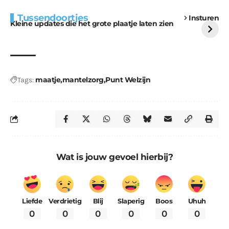
Extra bouwmateriaal
Tunnels blijven een
Tussendoortjes
Insturen
voor kabouters
uitdaging
Kleine updates die het grote plaatje laten zien
maatje
mantelzorg
Punt Welzijn
Tags:
Wat is jouw gevoel hierbij?
Liefde
Verdrietig
Blij
Slaperig
Boos
Uhuh
0
0
0
0
0
0