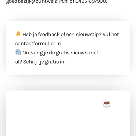
goedbezig@puntwelzijn.nl of 0495-697900.
Heb je feedback of een nieuwstip? Vul
het
contactformulier
in.
Ontvang je de gratis nieuwsbrief
al?
Schrijf je gratis in
.
Doneer een tas koffie
Doneer het WdG-team een kop koffie en
ondersteun hun inzet voor dagelijks gratis