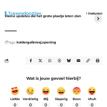
Extra bouwmateriaal
Tunnels blijven een
Tussendoortjes
Insturen
voor kabouters
uitdaging
Kleine updates die het grote plaatje laten zien
koldergallereej
opening
Tags:
Wat is jouw gevoel hierbij?
Liefde
Verdrietig
Blij
Slaperig
Boos
Uhuh
0
0
0
0
0
0