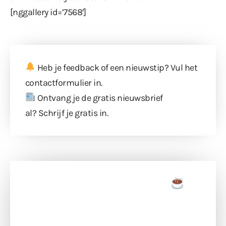
[nggallery id=’7568′]
Heb je feedback of een nieuwstip? Vul
het
contactformulier
in.
Ontvang je de gratis nieuwsbrief
al?
Schrijf je gratis in
.
Doneer een tas koffie
Doneer het WdG-team een kop koffie en
ondersteun hun inzet voor dagelijks gratis