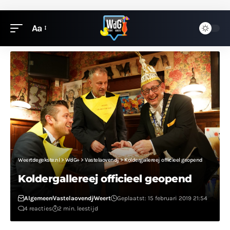
Aa
Weertdegekste.nl
>
WdG+
>
Vastelaovendj
>
Koldergallereej officieel geopend
Koldergallereej officieel geopend
Algemeen
Vastelaovendj
Weert
Geplaatst: 15 februari 2019 21:54
4 reacties
2 min. leestijd