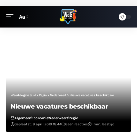
Aa
Weertdegekste.nl
>
Regio
>
Nederweert
>
Nieuwe vacatures beschikbaar
Nieuwe vacatures beschikbaar
Algemeen
Economie
Nederweert
Regio
Geplaatst: 9 april 2019 18:44
Geen reacties
1 min. leestijd