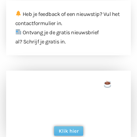
Heb je feedback of een nieuwstip? Vul
het
contactformulier
in.
Ontvang je de gratis nieuwsbrief
al?
Schrijf je gratis in
.
Doneer een tas koffie
Doneer het WdG-team een kop koffie en
ondersteun hun inzet voor dagelijks gratis
berichtgeving. Dank je wel alvast!
Klik hier