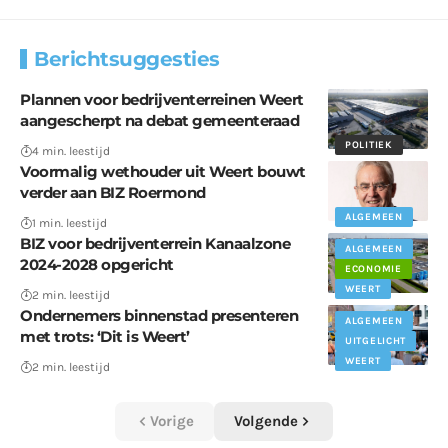
Berichtsuggesties
Plannen voor bedrijventerreinen Weert
aangescherpt na debat gemeenteraad
POLITIEK
4 min. leestijd
Voormalig wethouder uit Weert bouwt
verder aan BIZ Roermond
ALGEMEEN
1 min. leestijd
BIZ voor bedrijventerrein Kanaalzone
ALGEMEEN
2024-2028 opgericht
ECONOMIE
WEERT
2 min. leestijd
Ondernemers binnenstad presenteren
ALGEMEEN
met trots: ‘Dit is Weert’
UITGELICHT
WEERT
2 min. leestijd
Vorige
Volgende