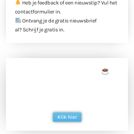
Heb je feedback of een nieuwstip? Vul
het
contactformulier
in.
Ontvang je de gratis nieuwsbrief
al?
Schrijf je gratis in
.
Doneer een tas koffie
Doneer het WdG-team een kop koffie en
ondersteun hun inzet voor dagelijks gratis
berichtgeving. Dank je wel alvast!
Klik hier