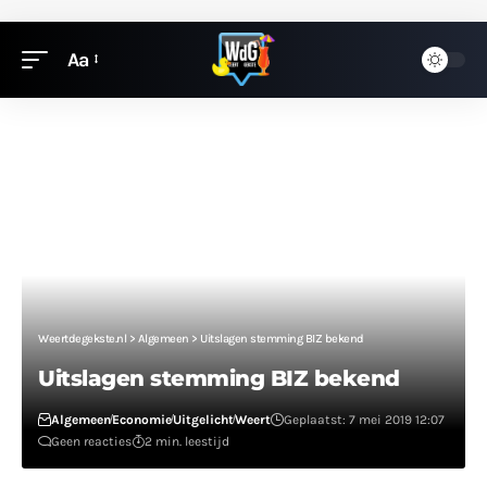
Aa
Weertdegekste.nl
>
Algemeen
>
Uitslagen stemming BIZ bekend
Uitslagen stemming BIZ bekend
Algemeen
Economie
Uitgelicht
Weert
Geplaatst: 7 mei 2019 12:07
Geen reacties
2 min. leestijd