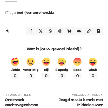
bedrijventerreinen
biz
Tags:
Wat is jouw gevoel hierbij?
Liefde
Verdrietig
Blij
Slaperig
Boos
Uhuh
0
0
0
0
0
0
VORIG ARTIKEL
VOLGEND ARTIKEL
Onderzoek
Jeugd maakt kennis met
vrachtwagenbrand
Middeleeuwen