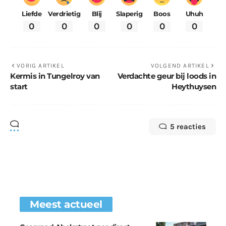
Liefde
Verdrietig
Blij
Slaperig
Boos
Uhuh
0
0
0
0
0
0
VORIG ARTIKEL
VOLGEND ARTIKEL
Kermis in Tungelroy van
Verdachte geur bij loods in
start
Heythuysen
5 reacties
Meest actueel