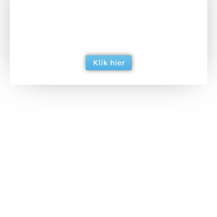
Doneer het WdG-team een kop koffie en
ondersteun hun inzet voor dagelijks gratis
berichtgeving. Dank je wel alvast!
Klik hier