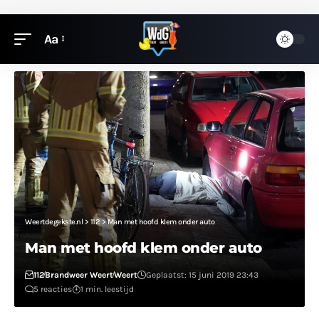
Aa
Weertdegekste.nl
>
112
>
Man met hoofd klem onder auto
Man met hoofd klem onder auto
112
Brandweer Weert
Weert
Geplaatst: 15 juni 2019 23:43
5 reacties
1 min. leestijd