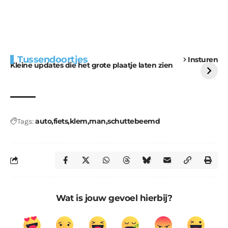
Extra bouwmateriaal
Tunnels blijven een
Tussendoortjes
Insturen
voor kabouters
uitdaging
Kleine updates die het grote plaatje laten zien
auto
fiets
klem
man
schuttebeemd
Tags:
Wat is jouw gevoel hierbij?