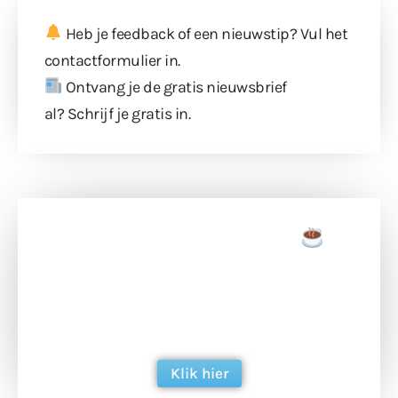
Heb je feedback of een nieuwstip? Vul
het
contactformulier
in.
Ontvang je de gratis nieuwsbrief
al?
Schrijf je gratis in
.
Doneer een tas koffie
Doneer het WdG-team een kop koffie en
ondersteun hun inzet voor dagelijks gratis
berichtgeving. Dank je wel alvast!
Klik hier