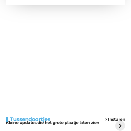
Extra bouwmateriaal
Tunnels blijven een
Tussendoortjes
Insturen
voor kabouters
uitdaging
Kleine updates die het grote plaatje laten zien