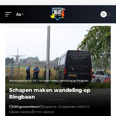
Aa
Weertdegekste.nl
>
112
>
Schapen maken wandeling op Ringbaan
Schapen maken wandeling op
Ringbaan
112
Algemeen
Weert
Geplaatst: 13 september 2019 11:11
Geen reacties
1 min. leestijd