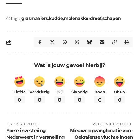
grasmaaiers
kudde
molenakkerdreef
schapen
Tags:
Wat is jouw gevoel hierbij?
Liefde
Verdrietig
Blij
Slaperig
Boos
Uhuh
0
0
0
0
0
0
VORIG ARTIKEL
VOLGEND ARTIKEL
Forse investering
Nieuwe opvanglocatie voor
Nederweert in versnelling
Oekraïense vluchtelingen