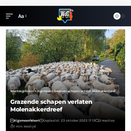
Aa
Weertdegekste.nl
>
Algemeen
>
Grazende schapen verlaten Molenakkerdreef
Grazende schapen verlaten
Molenakkerdreef
Algemeen
Weert
Geplaatst: 23 oktober 2023 17:13
3 reacties
1 min. leestijd