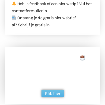
Heb je feedback of een nieuwstip? Vul
het
contactformulier
in.
Ontvang je de gratis nieuwsbrief
al?
Schrijf je gratis in
.
Doneer een tas koffie
Doneer het WdG-team een kop koffie en
ondersteun hun inzet voor dagelijks gratis
berichtgeving. Dank je wel alvast!
Klik hier