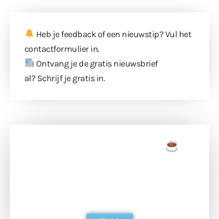
Heb je feedback of een nieuwstip? Vul
het
contactformulier
in.
Ontvang je de gratis nieuwsbrief
al?
Schrijf je gratis in
.
Doneer een tas koffie
Doneer het WdG-team een kop koffie en
ondersteun hun inzet voor dagelijks gratis
berichtgeving. Dank je wel alvast!