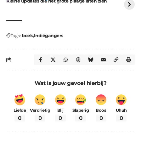
Kleine updates die het grote plaatje laten zien
boek
Indiëgangers
Tags:
Wat is jouw gevoel hierbij?
Liefde
Verdrietig
Blij
Slaperig
Boos
Uhuh
0
0
0
0
0
0