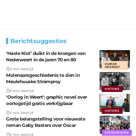
Berichtsuggesties
‘Haole Klot’ duikt in de kroegen van
Nederweert in de jaren 70 en 80
HUMAN
INTEREST
4 min. leestijd
Molenaarsgeschiedenis te zien in
Meulehuuske Stramproy
HISTORIE
2 min. leestijd
‘Oorlog in Weert’: graphic novel over
oorlogstijd gratis verkrijgbaar
HISTORIE
2 min. leestijd
Grote belangstelling voor nieuwste
roman Gaby Rasters over Oscar
EVENEMENTEN
2 min. leestijd