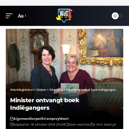
Aa
Weertdegekste.nl
>
Dorpen
>
Stramproy
>
Minister ontvangt boek Indiëgangers
Minister ontvangt boek
Indiëgangers
Algemeen
Dorpen
Stramproy
Weert
Geplaatst: 16 oktober 2019 20:04
Geen reacties
2 min. leestijd