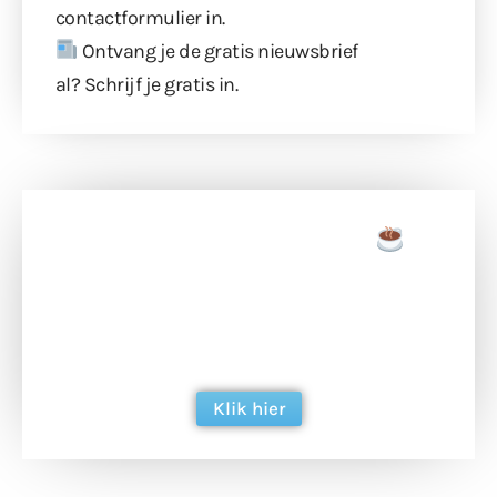
contactformulier
in.
Ontvang je de gratis nieuwsbrief
al?
Schrijf je gratis in
.
Doneer een tas koffie
Doneer het WdG-team een kop koffie en
ondersteun hun inzet voor dagelijks gratis
berichtgeving. Dank je wel alvast!
Klik hier