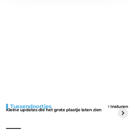
Extra bouwmateriaal
Tunnels blijven een
Tussendoortjes
Insturen
voor kabouters
uitdaging
Kleine updates die het grote plaatje laten zien