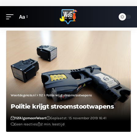
Aa
Weertdegekste.nl
>
112
>
Politie krijgt stroomstootwapens
Politie krijgt stroomstootwapens
112
Algemeen
Weert
Geplaatst: 15 november 2019 16:41
Geen reacties
2 min. leestijd