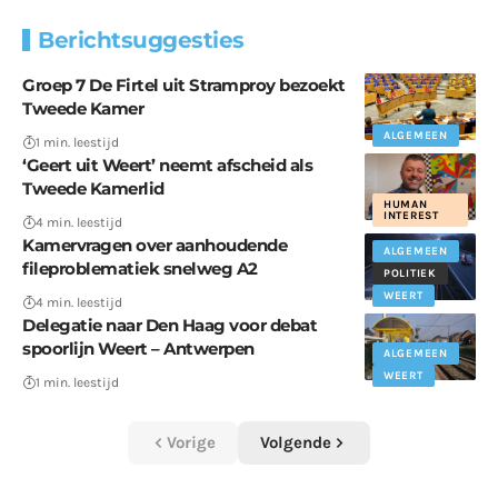
Berichtsuggesties
Groep 7 De Firtel uit Stramproy bezoekt
Tweede Kamer
ALGEMEEN
1 min. leestijd
‘Geert uit Weert’ neemt afscheid als
Tweede Kamerlid
HUMAN
INTEREST
4 min. leestijd
Kamervragen over aanhoudende
ALGEMEEN
fileproblematiek snelweg A2
POLITIEK
WEERT
4 min. leestijd
Delegatie naar Den Haag voor debat
spoorlijn Weert – Antwerpen
ALGEMEEN
WEERT
1 min. leestijd
Vorige
Volgende