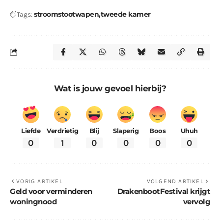
stroomstootwapen
tweede kamer
Tags:
Wat is jouw gevoel hierbij?
Liefde
Verdrietig
Blij
Slaperig
Boos
Uhuh
0
1
0
0
0
0
VORIG ARTIKEL
VOLGEND ARTIKEL
Geld voor verminderen
DrakenbootFestival krijgt
woningnood
vervolg