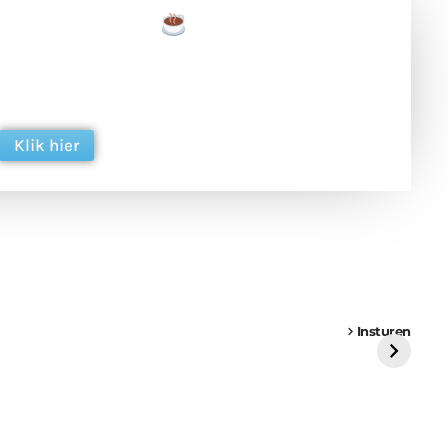
een tas koffie
 en ondersteun hun inzet voor dagelijks gratis
ing. Dank je wel alvast!
Klik hier
een
Weer een
Luchtballon boven
Ni
vrachtwagen vast
Weert
ge
Insturen
St