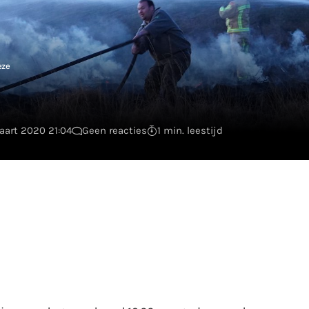
eze
aart 2020 21:04
Geen reacties
1 min. leestijd