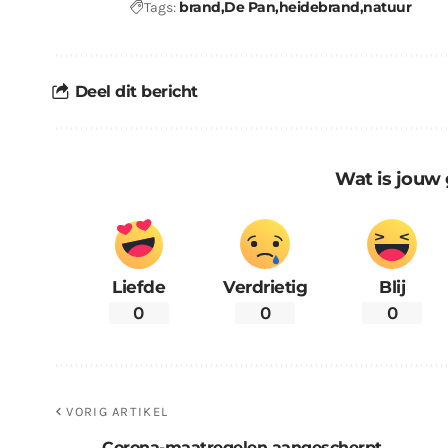
brand
De Pan
heidebrand
natuur
Tags:
Deel dit bericht
Wat is jouw 
Liefde
Verdrietig
Blij
0
0
0
VORIG ARTIKEL
Corona-maatregelen aangescherpt