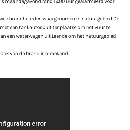
r is maandagavond rond 19.00 uur gealarmeerd voor
twee brandhaarden waargenomen in natuurgebied De
et een tankautospuit ter plaatse om het vuur te
 van een waterwagen uit Leende om het natuurgebied
zaak van de brand is onbekend.