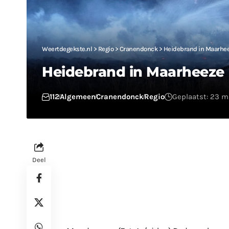
Weertdegekste.nl
>
Regio
>
Cranendonck
>
Heidebrand in Maarhe
Heidebrand in Maarheeze
112
Algemeen
Cranendonck
Regio
Geplaatst: 23 m
Deel