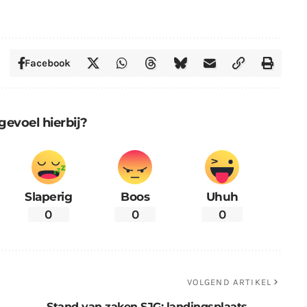
Facebook
gevoel hierbij?
Slaperig
Boos
Uhuh
0
0
0
VOLGEND ARTIKEL
Stand van zaken SJG: landingsplaats