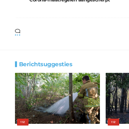
Berichtsuggesties
112
112