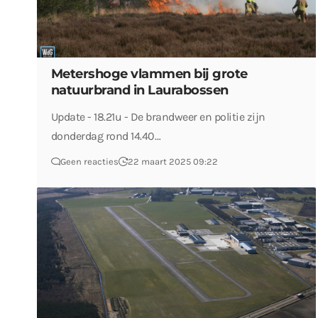
Metershoge vlammen bij grote
natuurbrand in Laurabossen
Update - 18.21u - De brandweer en politie zijn
donderdag rond 14.40…
Geen reacties
22 maart 2025 09:22