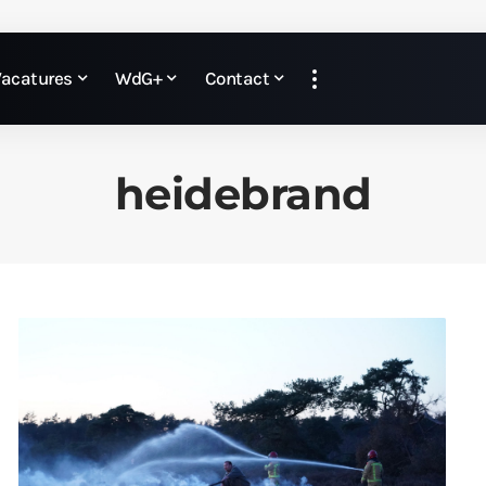
Vacatures
WdG+
Contact
heidebrand