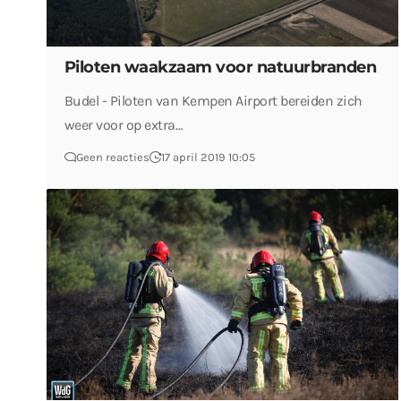
Piloten waakzaam voor natuurbranden
Budel - Piloten van Kempen Airport bereiden zich
weer voor op extra…
Geen reacties
17 april 2019 10:05