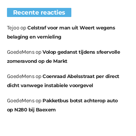
Recente reacties
Tejoo
op
Celstraf voor man uit Weert wegens
belaging en vernieling
GoedeMens
op
Volop gedanst tijdens sfeervolle
zomeravond op de Markt
GoedeMens
op
Coenraad Abelsstraat per direct
dicht vanwege instabiele voorgevel
GoedeMens
op
Pakketbus botst achterop auto
op N280 bij Baexem