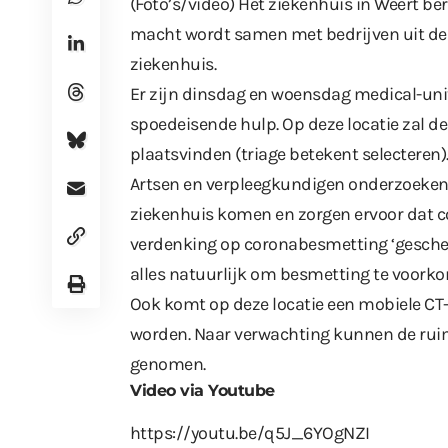
(Foto’s/video) Het ziekenhuis in Weert b
macht wordt samen met bedrijven uit de r
ziekenhuis.
Er zijn dinsdag en woensdag medical-unit
spoedeisende hulp. Op deze locatie zal 
plaatsvinden (triage betekent selecteren)
Artsen en verpleegkundigen onderzoeken 
ziekenhuis komen en zorgen ervoor dat c
verdenking op coronabesmetting ‘gesche
alles natuurlijk om besmetting te voork
Ook komt op deze locatie een mobiele C
worden. Naar verwachting kunnen de rui
genomen.
Video via Youtube
https://youtu.be/q5J_6YOgNZI