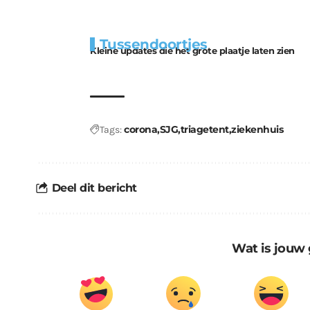
Extra
Tunnels blijven 
Tussendoortjes
bouwmateriaal voor
uitdaging
Kleine updates die het grote plaatje laten zien
kabouters
corona
SJG
triagetent
ziekenhuis
Tags:
Deel dit bericht
Wat is jouw 