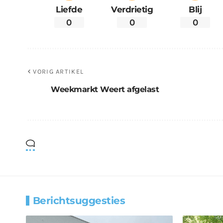
Liefde
Verdrietig
Blij
0
0
0
VORIG ARTIKEL
Weekmarkt Weert afgelast
Berichtsuggesties