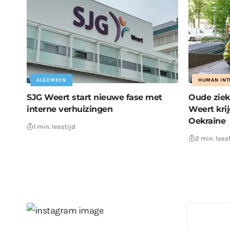
ALGEMEEN
HUMAN INT
SJG Weert start nieuwe fase met
Oude ziek
interne verhuizingen
Weert kri
Oekraïne
1 min. leestijd
2 min. lees