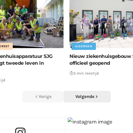
EREST
ALGEMEEN
enhuisapparatuur SJG
Nieuw ziekenhuisgebouw 
jgt tweede leven in
officieel geopend
3 min. leestijd
tijd
Vorige
Volgende