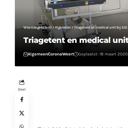
Weertdegekste.nl
>
Algemeen
>
Triagetent en medical unit bij SJG
Triagetent en medical unit
Algemeen
Corona
Weert
Geplaatst: 18 maart 2020 
Deel