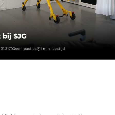
 bij SJG
21:31
Geen reacties
1 min. leestijd