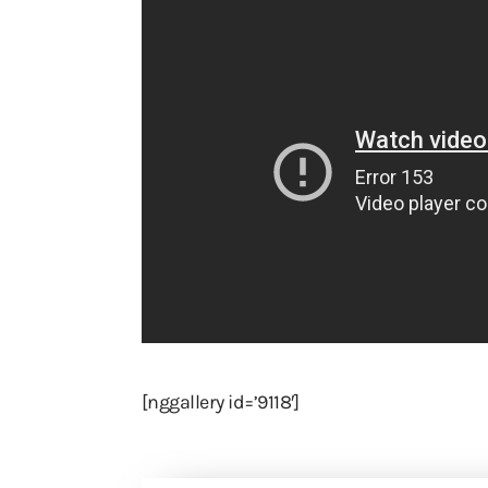
[nggallery id=’9118′]