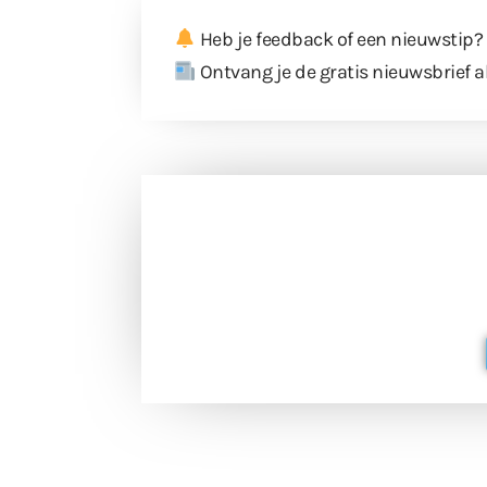
Heb je feedback of een nieuwstip?
Ontvang je de gratis nieuwsbrief a
Doneer 
Doneer het WdG-team een kop koffie
berichtgev