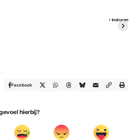
een
Weer een
Luchtballon boven
Ni
vrachtwagen vast
Weert
ge
Insturen
St
Facebook
gevoel hierbij?