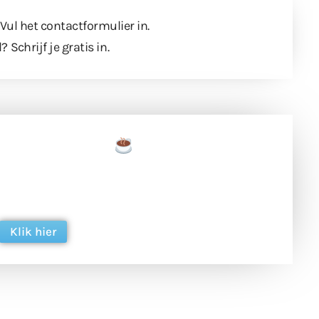
 Vul
het contactformulier
in.
l?
Schrijf je gratis in
.
een tas koffie
 en ondersteun hun inzet voor dagelijks gratis
ing. Dank je wel alvast!
Klik hier