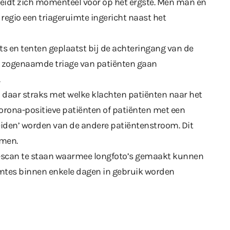
ereidt zich momenteel voor op het ergste. Men man en
egio een triageruimte ingericht naast het
s en tenten geplaatst bij de achteringang van de
de zogenaamde triage van patiënten gaan
.
daar straks met welke klachten patiënten naar het
orona-positieve patiënten of patiënten met een
iden’ worden van de andere patiëntenstroom. Dit
omen.
T-scan te staan waarmee longfoto’s gemaakt kunnen
mtes binnen enkele dagen in gebruik worden