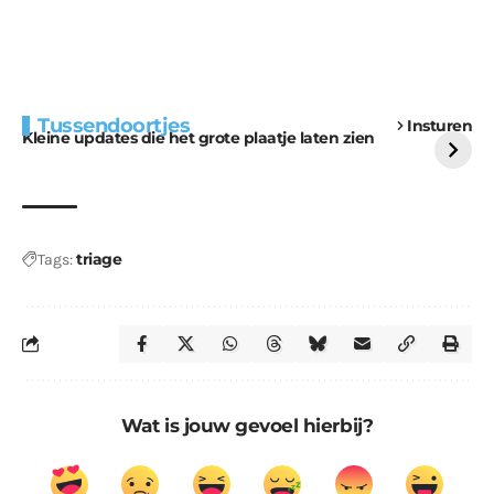
Extra bouwmateriaal
Tunnels blijven een
Tussendoortjes
Insturen
voor kabouters
uitdaging
Kleine updates die het grote plaatje laten zien
triage
Tags:
Wat is jouw gevoel hierbij?