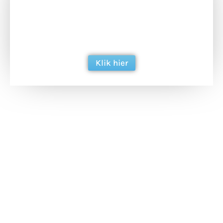
Doneer het WdG-team een kop koffie en
ondersteun hun inzet voor dagelijks gratis
berichtgeving. Dank je wel alvast!
Klik hier