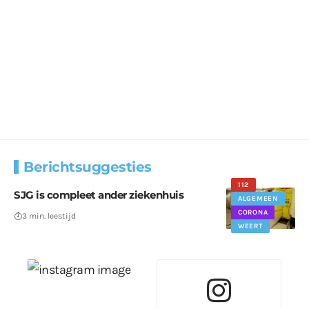
Berichtsuggesties
112
SJG is compleet ander ziekenhuis
ALGEMEEN
CORONA
3 min. leestijd
WEERT