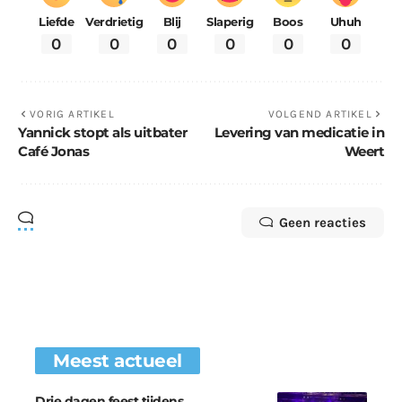
Liefde
Verdrietig
Blij
Slaperig
Boos
Uhuh
0
0
0
0
0
0
VORIG ARTIKEL
VOLGEND ARTIKEL
Yannick stopt als uitbater
Levering van medicatie in
Café Jonas
Weert
Geen reacties
Meest actueel
Drie dagen feest tijdens