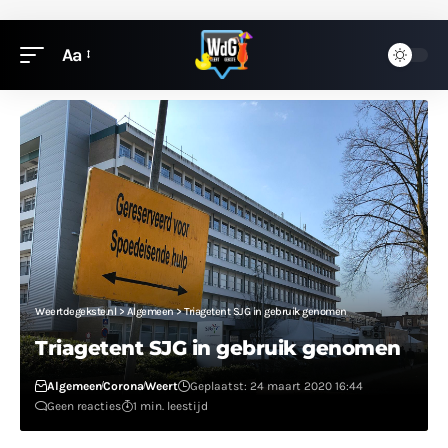
Aa
Weertdegekste.nl
>
Algemeen
>
Triagetent SJG in gebruik genomen
Triagetent SJG in gebruik genomen
Algemeen
Corona
Weert
Geplaatst: 24 maart 2020 16:44
Geen reacties
1 min. leestijd