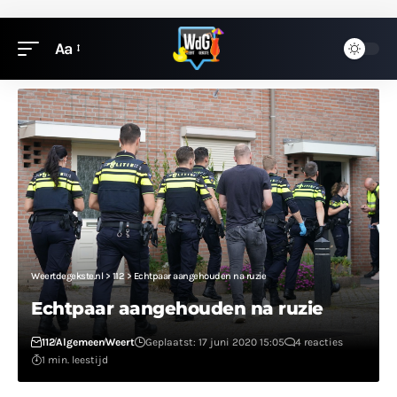
Aa
Weertdegekste.nl
>
112
>
Echtpaar aangehouden na ruzie
Echtpaar aangehouden na ruzie
112
Algemeen
Weert
Geplaatst: 17 juni 2020 15:05
4 reacties
1 min. leestijd