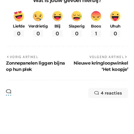
Wat is jouw gevoel hierbij?
Liefde
Verdrietig
Blij
Slaperig
Boos
Uhuh
0
0
0
0
1
0
VORIG ARTIKEL
VOLGEND ARTIKEL
Zonnepanelen liggen bijna
Nieuwe kringloopwinkel
op hun plek
‘Het koopje’
4 reacties