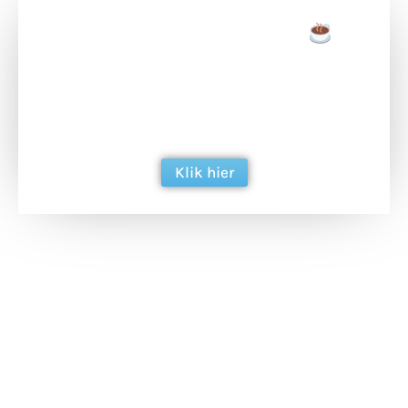
Doneer een tas koffie
Doneer het WdG-team een kop koffie en
ondersteun hun inzet voor dagelijks gratis
berichtgeving. Dank je wel alvast!
Klik hier