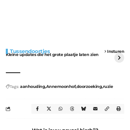
Extra bouwmateriaal
Tunnels blijven een
Tussendoortjes
Insturen
voor kabouters
uitdaging
Kleine updates die het grote plaatje laten zien
aanhouding
Annemoonhof
doorzoeking
ruzie
Tags: